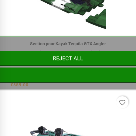
Section pour Kayak Tequila GTX Angler
En quelques clics vous ajoutez cette section à votre...
REJECT ALL



€859.00
favorite_border