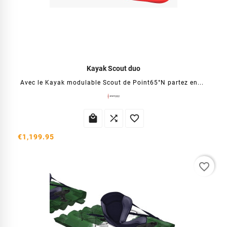
Kayak Scout duo
Avec le Kayak modulable Scout de Point65°N partez en...



€1,199.95
favorite_border