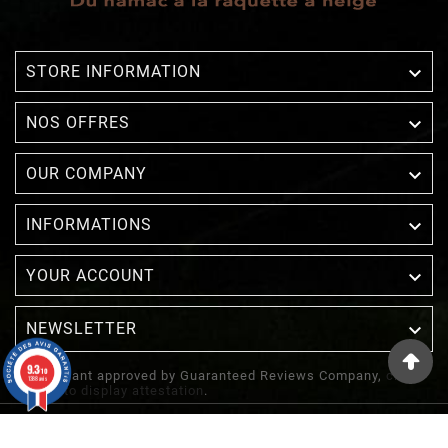

STORE INFORMATION

NOS OFFRES

OUR COMPANY

INFORMATIONS

YOUR ACCOUNT
NEWSLETTER

9.3
/10
Merchant approved by Guaranteed Reviews Company,
clic
1388 avis
here to display attestation
.