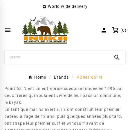
World wide delivery

×
Create wishlist
Wishlist name


(0)
Cancel
Create wishlist

Home
Brands
POINT 65° N
Point 65°N est un entreprise suédoise fondée en 1996 par
deux frères qui voulaient vivre de leur passion commune,
le kayak.
En tant que marins avertis, ils ont construit leur premier
bateau à l'âge de 12 ans, puis quelques années plus tard,
ont shapé leur premier surf et windsurf avant de