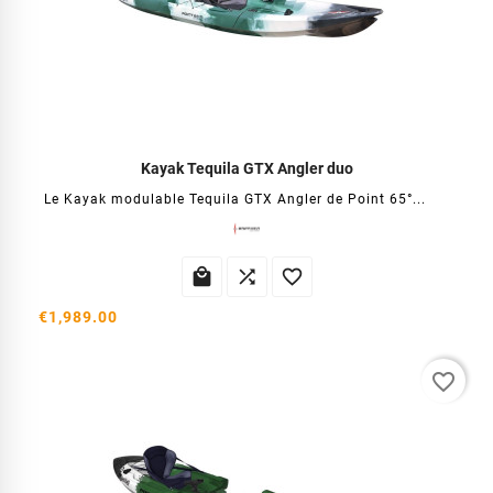
Kayak Tequila GTX Angler duo
Le Kayak modulable Tequila GTX Angler de Point 65°...



€1,989.00
favorite_border