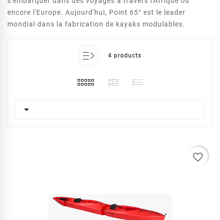
s'embarquer dans des voyages à travers l'Afrique ou
encore l'Europe.
Aujourd'hui, Point 65° est le leader
mondial dans la fabrication de kayaks modulables.
4 products

favorite_border