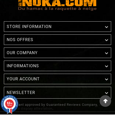

STORE INFORMATION

NOS OFFRES

OUR COMPANY

INFORMATIONS

YOUR ACCOUNT
NEWSLETTER

9.3
/10
Merchant approved by Guaranteed Reviews Company,
clic
1388 avis
here to display attestation
.