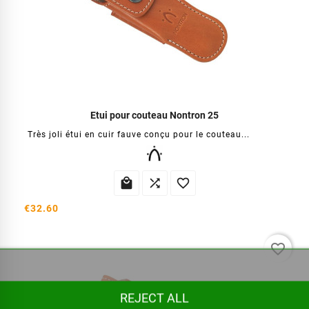
Etui pour couteau Nontron 25
Très joli étui en cuir fauve conçu pour le couteau...



€32.60
favorite_border
REJECT ALL