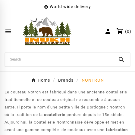
World wide delivery

×
Create wishlist
Wishlist name


(0)
Cancel
Create wishlist

Home
Brands
NONTRON
Le couteau Notron est fabriqué dans une ancienne coutellerie
traditionnelle et ce couteau original ne ressemble à aucun
autre. Il porte le nom d'une petite ville de Dordogne : Nontron
où la tradition de la
coutellerie
perdure depuis le 15e siècle.
Aujourd'hui, la Coutellerie Nontronnaise développe et met en
avant une gamme complète de couteaux avec une
fabrication