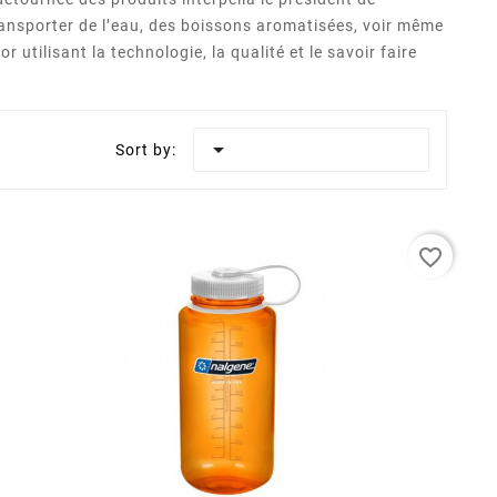
 transporter de l’eau, des boissons aromatisées, voir même
ilisant la technologie, la qualité et le savoir faire

Sort by:
favorite_border