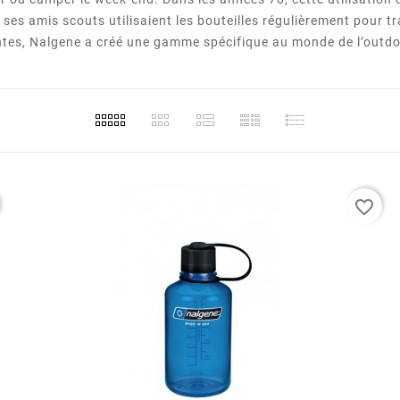
ec ses amis scouts utilisaient les bouteilles régulièrement pour
s, Nalgene a créé une gamme spécifique au monde de l’outdoor ut
favorite_border