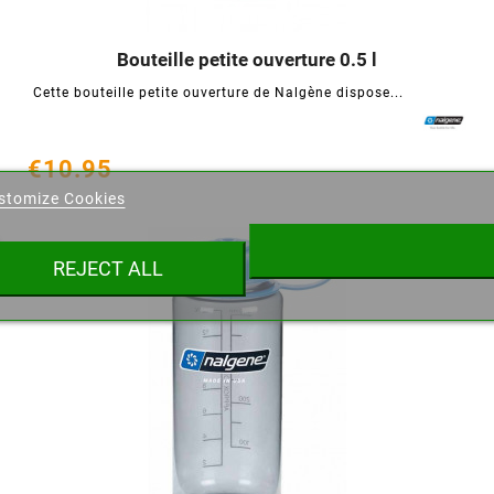
Bouteille petite ouverture 0.5 l




Cette bouteille petite ouverture de Nalgène dispose...
eate wishlist
€10.95
stomize Cookies
ist name
favorite_border
REJECT ALL
Cancel
Create wishlist