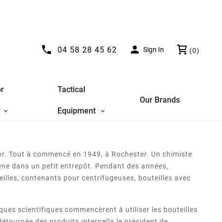


04 58 28 45 62
Sign In
(0)
r
Tactical
Our Brands
y
Equipment
r. Tout à commencé en 1949, à Rochester. Un chimiste
gene dans un petit entrepôt. Pendant des années,
illes, contenants pour centrifugeuses, bouteilles avec
ques scientifiques commencèrent à utiliser les bouteilles
détournée des produits interpella le président de