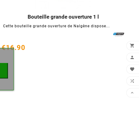
Bouteille grande ouverture 1 l




Cette bouteille grande ouverture de Nalgène dispose...
×

€16.90



