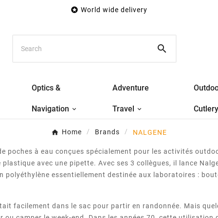

World wide delivery

Optics &
Adventure
Outdoo
Navigation
Travel
Cutler
Home
Brands
NALGENE
 poches à eau conçues spécialement pour les activités outdoo
plastique avec une pipette. Avec ses 3 collègues, il lance Nal
polyéthylène essentiellement destinée aux laboratoires : boute
ttait facilement dans le sac pour partir en randonnée. Mais quel
r ou camper le week-end. Dans les années 70, cette utilisation 