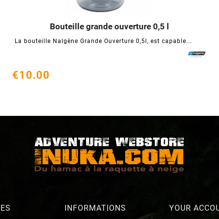
Bouteille grande ouverture 0,5 l




La bouteille Nalgène Grande Ouverture 0,5l, est capable...
€10.00
RES
INFORMATIONS
YOUR ACCO