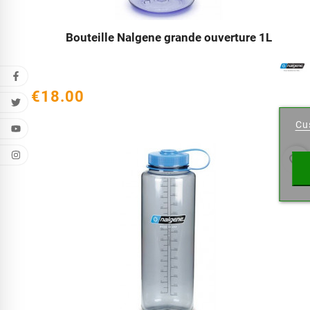
Bouteille Nalgene grande ouverture 1L




€18.00
Cr
Cu
Wishl
favorite_border