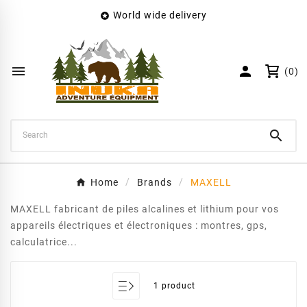
World wide delivery

×
Create wishlist
Wishlist name


(0)
Cancel
Create wishlist

Home
Brands
MAXELL
MAXELL fabricant de piles alcalines et lithium pour vos
appareils électriques et électroniques : montres, gps,
calculatrice...
1 product