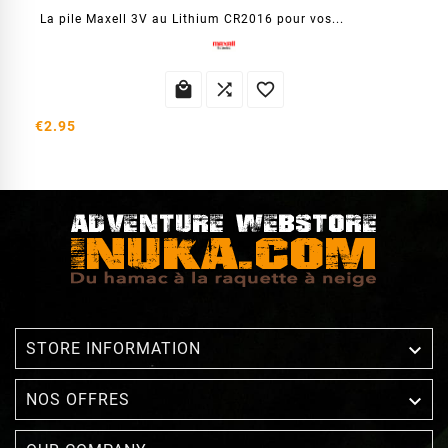
La pile Maxell 3V au Lithium CR2016 pour vos...



€2.95

STORE INFORMATION

NOS OFFRES