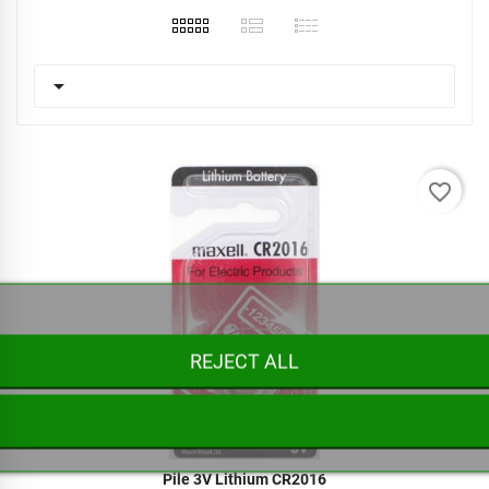

favorite_border
REJECT ALL
Pile 3V Lithium CR2016