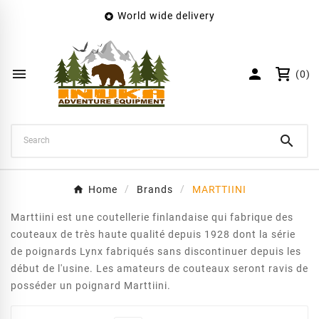
World wide delivery

×
Create wishlist
Wishlist name


(0)
Cancel
Create wishlist

Home
Brands
MARTTIINI
Marttiini est une coutellerie finlandaise qui fabrique des
couteaux de très haute qualité depuis 1928 dont la série
de poignards Lynx fabriqués sans discontinuer depuis les
début de l'usine. Les amateurs de couteaux seront ravis de
posséder un poignard Marttiini.