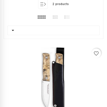
2 products

favorite_border