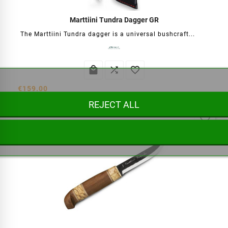
Marttiini Tundra Dagger GR
The Marttiini Tundra dagger is a universal bushcraft...



€159.00
REJECT ALL
favorite_border