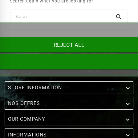
Search again what you are looking for

REJECT ALL

STORE INFORMATION

NOS OFFRES

OUR COMPANY

INFORMATIONS