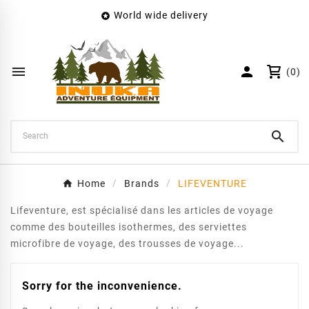
World wide delivery

×
Create wishlist
Wishlist name


(0)
Cancel
Create wishlist

Home
Brands
LIFEVENTURE
Lifeventure, est spécialisé dans les articles de voyage
comme des bouteilles isothermes, des serviettes
microfibre de voyage, des trousses de voyage...
Sorry for the inconvenience.