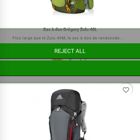
Sac à dos Grégory Zulu 40L
Plus large que le Zulu 40M, le sac à dos de randonnée...
REJECT ALL



€154.70
favorite_border