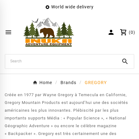
World wide delivery

×
Create wishlist
Wishlist name


(0)
Cancel
Create wishlist

Home
Brands
GREGORY
Créée en 1977 par Wayne Gregory à Temecula en Californie,
Gregory Mountain Products est aujourd’hui une des sociétés
américaines les plus innovantes. Plébiscité par les plus
importants supports Média : « Popular Science », « National
Géographic Adventure » ou encore le célèbre magazine
« Backpacker ». Gregory est très certainement une des