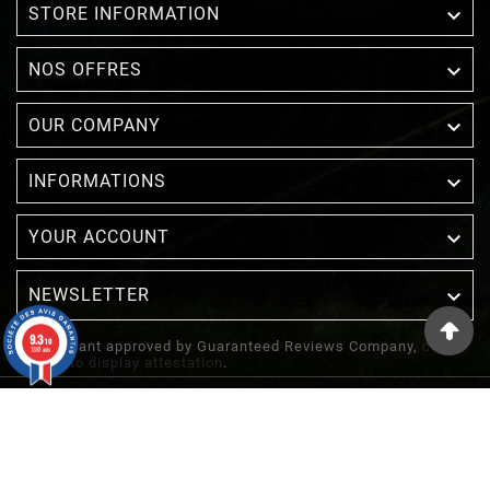

STORE INFORMATION

NOS OFFRES

OUR COMPANY

INFORMATIONS

YOUR ACCOUNT
NEWSLETTER

9.3
/10
Merchant approved by Guaranteed Reviews Company,
clic
1387 avis
here to display attestation
.
© 2022 - Inuka - Site Réalisé Par Etowline