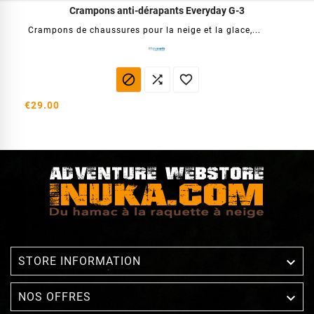
Crampons anti-dérapants Everyday G-3
Crampons de chaussures pour la neige et la glace,...



€29.00

STORE INFORMATION

NOS OFFRES