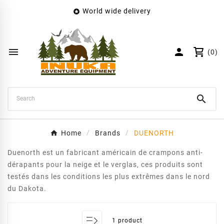
World wide delivery

×
Create wishlist
Wishlist name


(0)
Cancel
Create wishlist

Home
Brands
DUENORTH
Duenorth est un fabricant américain de crampons anti-
dérapants pour la neige et le verglas, ces produits sont
testés dans les conditions les plus extrêmes dans le nord
du Dakota.
1 product