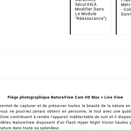
Fran
Sécurité
(à
Métr
Modifier Dans
- Co
Le Module
Suiv
"Réassurance")
Piège photographique NatureView Cam HD Max + Live View
met de capturer et de préserver toutes la beauté de la nature en 
vous ne pourriez jamais obtenir en personne, le tout avec une qua
Glow contribuent à rendre l'appareil indétectable de nuit et il disp
modèles NatureView disposent d'un flash Hyper Night Vision hautes 
nature dans toute sa splendeur.