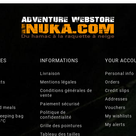
RES
INFORMATIONS
YOUR ACCO
Livraison
Personal info
cts
Mentions légales
Orders
Conditions générales de
Credit slips
vente
Addresses
Paiement sécurisé
d meals
Vouchers
Politique de
leeping bag
My wishlists
confidentialité
3°C
My alerts
Grille des pointures
Tableau des tailles