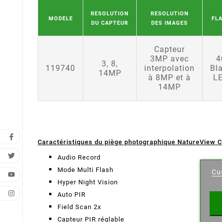
RESOLUTION
RESOLUTION
MODELE
FL
DU CAPTEUR
DES IMAGES
Capteur
3MP avec
4
3, 8,
119740
interpolation
Bl
14MP
à 8MP et à
L
14MP
Caractéristiques du piège photographique NatureView 
Cr
Audio Record
Mode Multi Flash
Cu
Wishl
Hyper Night Vision
Auto PIR
Field Scan 2x
Capteur PIR réglable