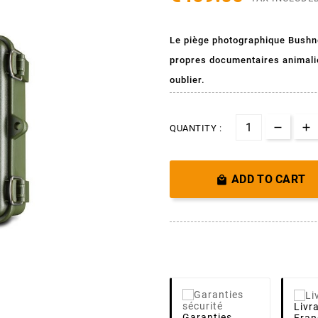
Le piège photographique Bushn
propres documentaires animalier
oublier.
QUANTITY :
ADD TO CART

Livr
Garanties