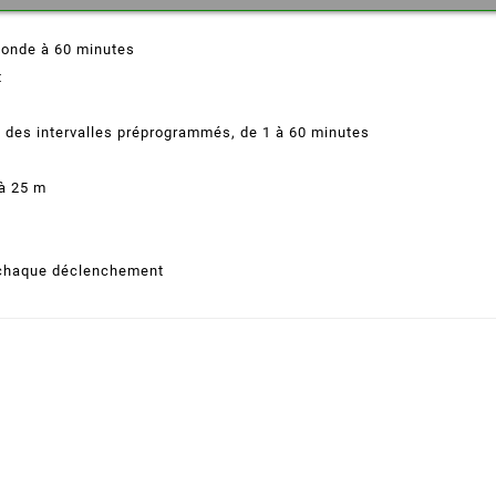
Cancel
Create wishlist
conde à 60 minutes
t
 des intervalles préprogrammés, de 1 à 60 minutes
'à 25 m
à chaque déclenchement