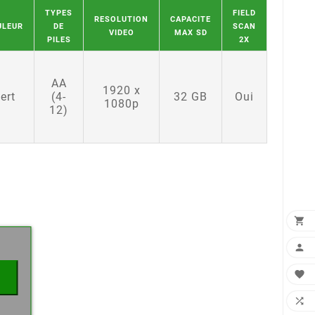
TYPES
FIELD
RESOLUTION
CAPACITE
ULEUR
DE
SCAN
VIDEO
MAX SD
PILES
2X
AA
1920 x
ert
(4-
32 GB
Oui
1080p
12)
×



