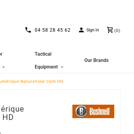


04 58 28 45 62
Sign In
(0)
r
Tactical
Our Brands
y
Equipment
 numérique NatureView Cam HD
mérique
m HD
D