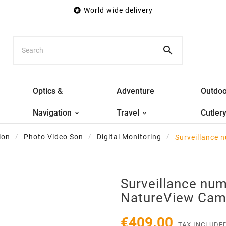

World wide delivery

Optics &
Adventure
Outdoo
Navigation
Travel
Cutler
ion
Photo Video Son
Digital Monitoring
Surveillance
Surveillance nu
NatureView Ca
€409.00
TAX INCLUDE