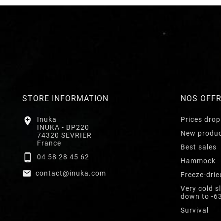
STORE INFORMATION
NOS OFF

Inuka
Prices drop
INUKA - BP220
New produ
74320 SEVRIER
France
Best sales

04 58 28 45 62
Hammock

contact@inuka.com
Freeze-drie
Very cold s
down to -6
Survival