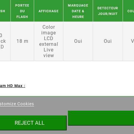
PORTEE
MARQUAGE
DETECTEUR
ASH
DU
AFFICHAGE
DATE &
CO
JOUR/NUIT
FLASH
HEURE
Color
image
0
LCD
ack
18 m
Oui
Oui
V
external
ED
Live
view
Cam HD Max :
eate wishlist
stomize Cookies
ist name
REJECT ALL