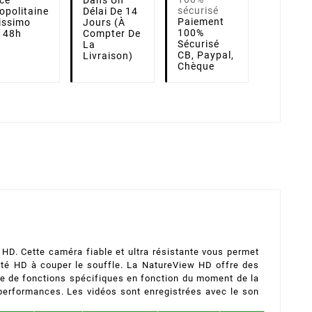
ce
Dans Un
opolitaine
Délai De 14
Paiement
lissimo
Jours (à
100%
i 48h
Compter De
Sécurisé
La
CB, Paypal,
Livraison)
Chèque
HD. Cette caméra fiable et ultra résistante vous permet
lité HD à couper le souffle. La NatureView HD offre des
ose de fonctions spécifiques en fonction du moment de la
performances. Les vidéos sont enregistrées avec le son