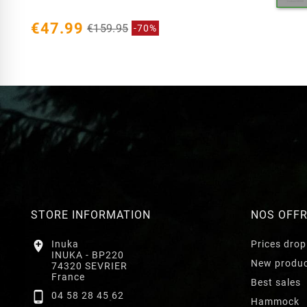
€47.99
€159.95
-70%
STORE INFORMATION
NOS OFF

Inuka
Prices drop
INUKA - BP220
New produ
74320 SEVRIER
France
Best sales

04 58 28 45 62
Hammock