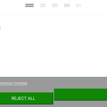
eate wishlist
stomize Cookies
ist name
REJECT ALL