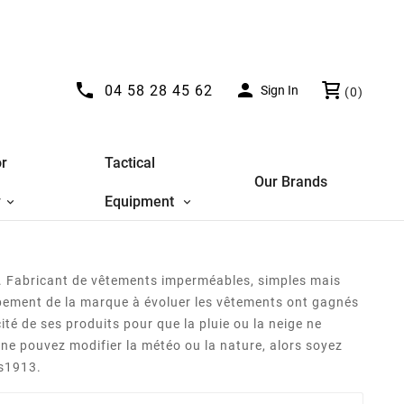


04 58 28 45 62
Sign In
(0)
r
Tactical
Our Brands
y
Equipment
nd. Fabricant de vêtements imperméables, simples mais
oppement de la marque à évoluer les vêtements ont gagnés
cité de ses produits pour que la pluie ou la neige ne
 ne pouvez modifier la météo ou la nature, alors soyez
ns1913.