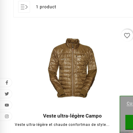
1 product
favorite_border
Cr
Cu
Wishl
Veste ultra-légère Campo




Veste ultra-légère et chaude confortmax de style...