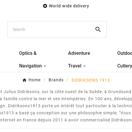

World wide delivery

Optics &
Adventure
Outdoo
Navigation
Travel
Cutler
Home
Brands
DIDRIKSONS 1913
et Julius Didriksons, sur la côte ouest de la Suède, à Grundsu
 la famille contre la mer et ses intempéries. En 100 ans, dével
sign. Didriksons1913 porte un intérêt tout particulier à la techni
ons1913 a basé ça conception sur une philosophie simple: "Vous
e internet en france depuis 2011 à avoir commercialisé Didrikso