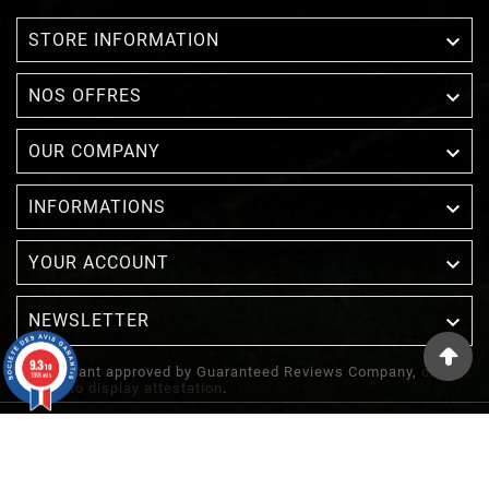

STORE INFORMATION

NOS OFFRES

OUR COMPANY

INFORMATIONS

YOUR ACCOUNT
NEWSLETTER

9.3
/10
Merchant approved by Guaranteed Reviews Company,
clic
1388 avis
here to display attestation
.
© 2022 - Inuka - Site Réalisé Par Etowline