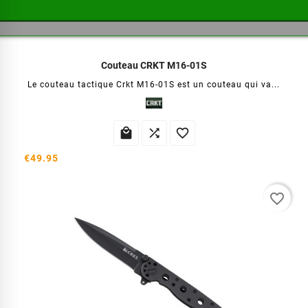
Couteau CRKT M16-01S
Le couteau tactique Crkt M16-01S est un couteau qui va...



€49.95
favorite_border