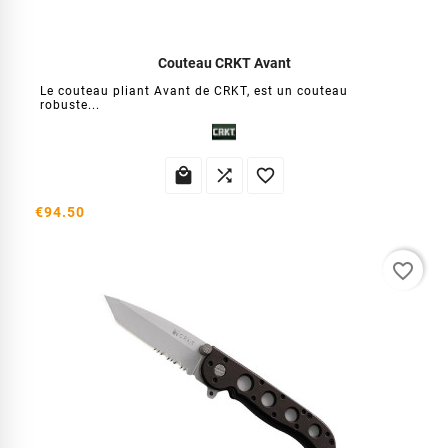
Couteau CRKT Avant
Le couteau pliant Avant de CRKT, est un couteau
robuste...



€94.50
favorite_border