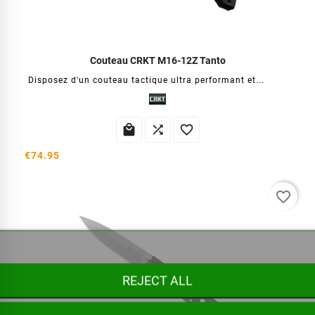
Couteau CRKT M16-12Z Tanto
Disposez d'un couteau tactique ultra performant et...



€74.95
favorite_border
REJECT ALL