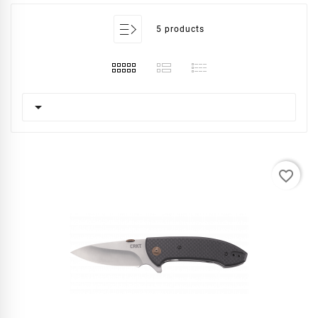
5 products

favorite_border