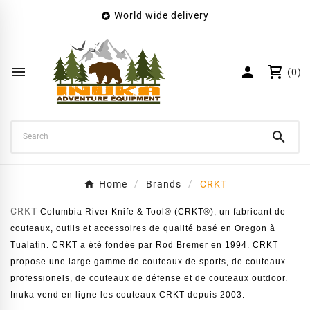
World wide delivery

×
Create wishlist
Wishlist name


(0)
Cancel
Create wishlist

Home
Brands
CRKT
CRKT
Columbia River Knife & Tool® (CRKT®), un fabricant de
couteaux, outils et accessoires de qualité basé en Oregon à
Tualatin. CRKT a été fondée par Rod Bremer en 1994.
CRKT
propose une large gamme de couteaux de sports, de couteaux
professionels, de couteaux de défense et de couteaux outdoor.
Inuka vend en ligne les couteaux CRKT depuis 2003.