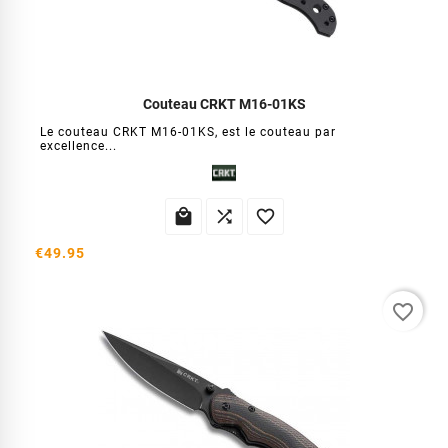
Couteau CRKT M16-01KS
Le couteau CRKT M16-01KS, est le couteau par
excellence...



€49.95
favorite_border