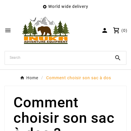
World wide delivery

×
Create wishlist
Wishlist name


(0)
Cancel
Create wishlist

Home
Comment choisir son sac à dos
Comment
choisir son sac