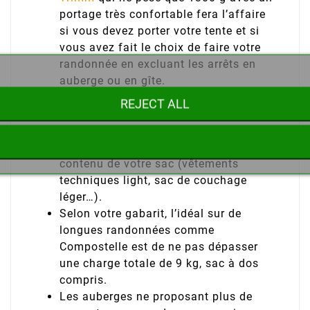
portage très confortable fera l’affaire
si vous devez porter votre tente et si
vous avez fait le choix de faire votre
randonnée en excluant les arrêts en
auberge ou en gîte.
Un Sac à dos de 35 litres comme le
REJECT ALL
Courrier de Trimm
avec ses 620 g sera
un bon choix si vous ne portez pas
votre tente et si vous optimisez le
contenu de votre sac (vêtements
techniques light, sac de couchage
léger…).
Selon votre gabarit, l’idéal sur de
longues randonnées comme
Compostelle est de ne pas dépasser
une charge totale de 9 kg, sac à dos
compris.
Les auberges ne proposant plus de