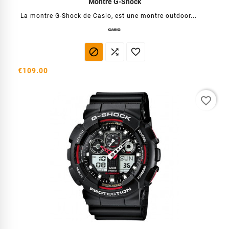
Montre G-Shock
La montre G-Shock de Casio, est une montre outdoor...



€109.00
favorite_border