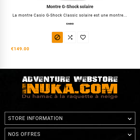
Montre G-Shock solaire
La montre Casio G-Shock Classic solaire est une montre...



€149.00

STORE INFORMATION

NOS OFFRES