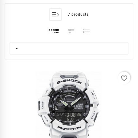
7 products

favorite_border