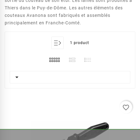
sortie du couteau de son étui. Les
lames sont produites à
Thiers dans le Puy-de-Dôme. Les autres éléments des
couteaux Avanona sont fabriqués et assemblés
principalement en Franche-Comté.
1 product

favorite_border