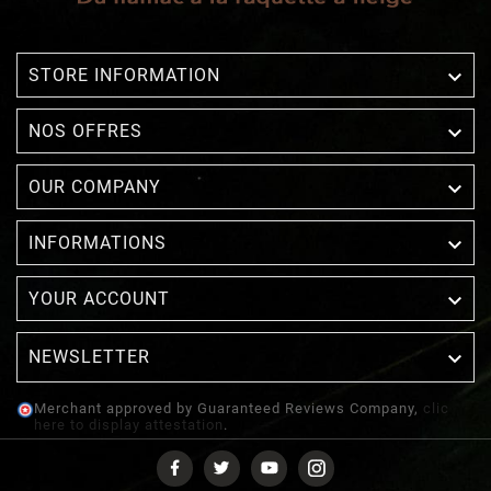

STORE INFORMATION

NOS OFFRES

OUR COMPANY

INFORMATIONS

YOUR ACCOUNT
NEWSLETTER

Merchant approved by Guaranteed Reviews Company,
clic
here to display attestation
.