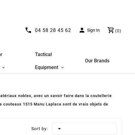


04 58 28 45 62
Sign In
(0)
r
Tactical
Our Brands
y
Equipment
ériaux nobles, avec un savoir faire dans la coutellerie
Les couteaux 1515 Manu Laplace sont de vrais objets de

Sort by: