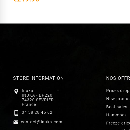
STORE INFORMATION
NOS OFF

Inuka
Prices drop
INUKA - BP220
New produ
74320 SEVRIER
France
Best sales

04 58 28 45 62
Hammock

contact@inuka.com
Freeze-drie