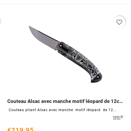
favorite_border
Couteau Alsac avec manche motif léopard de 12cm




Couteau pliant Alsac avec manche motif léopard de 12...
€219.95