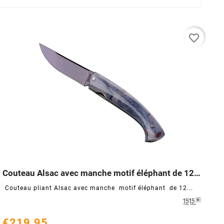
favorite_border
Couteau Alsac avec manche motif éléphant de 12cm




Couteau pliant Alsac avec manche motif éléphant de 12...
€219.95