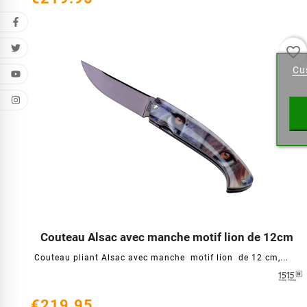
Cr
favorite_border
Cu
Wishl
Couteau Alsac avec manche motif lion de 12cm




Couteau pliant Alsac avec manche motif lion de 12 cm,...
€219.95