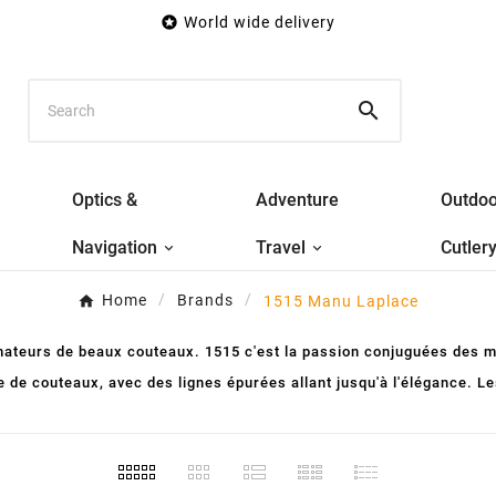

World wide delivery

Optics &
Adventure
Outdoo
Navigation
Travel
Cutler
Home
Brands
1515 Manu Laplace
teurs de beaux couteaux. 1515 c'est la passion conjuguées des mat
re de couteaux, avec des lignes épurées allant jusqu'à l'élégance. 