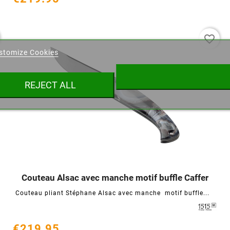
eate wishlist
favorite_border
stomize Cookies
ist name
REJECT ALL
Cancel
Create wishlist
Couteau Alsac avec manche motif buffle Caffer




Couteau pliant Stéphane Alsac avec manche motif buffle...
€219.95