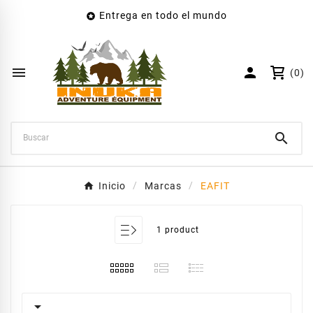
Entrega en todo el mundo

×
Crear lista de deseos
Nombre de la lista de deseos


(0)
Cancelar
Crear lista de deseos

Inicio
Marcas
EAFIT
1 product
