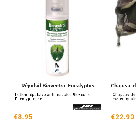
Répulsif Biovectrol Eucalyptus
Chapeau d





Lotion répulsive anti-insectes Biovectrol
Chapeau de 
Eucalyptus de...
moustiquaire
€8.95
€22.90