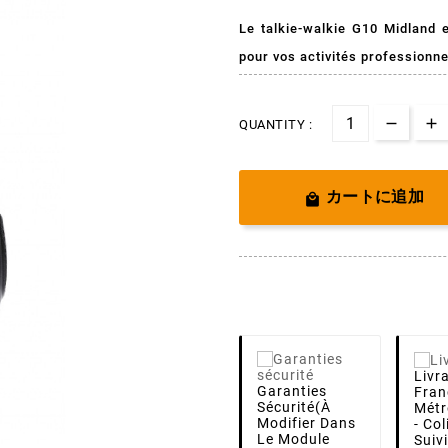
Le talkie-walkie G10 Midland e
pour vos activités professionn
QUANTITY :
カートに追加

Livr
Garanties
Fran
Sécurité
(à
Métr
Modifier Dans
- Co
Le Module
Suiv