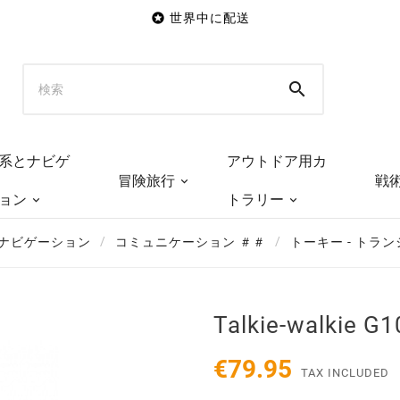

世界中に配送

系とナビゲ
アウトドア用カ
冒険旅行
戦
ョン
トラリー
 ナビゲーション
コミュニケーション ＃＃
トーキー - トラ
Talkie-walkie G1
€79.95
TAX INCLUDED