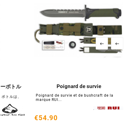


Poignard de survie
ルターボトル





Poignard de survie et de bushcraft de la
ター ボトルは、
marque RUI...
€54.90