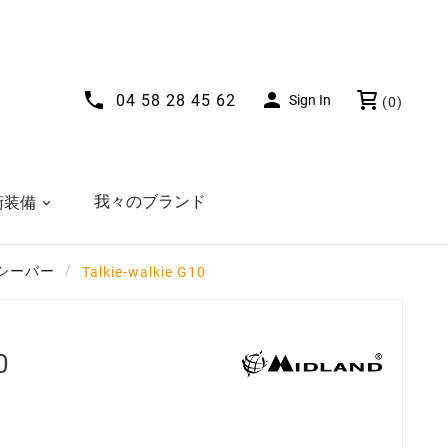


04 58 28 45 62
Sign In
(0)
我々のブランド
術装備
ンシーバー
Talkie-walkie G10
0