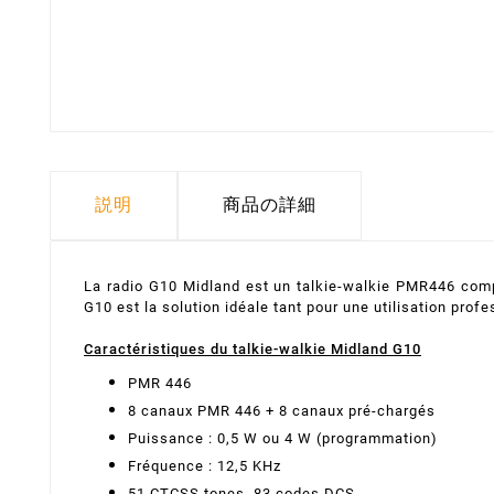
説明
商品の詳細
La radio G10 Midland est un talkie-walkie PMR446 comple
G10 est la solution idéale tant pour une utilisation profe
Caractéristiques du talkie-walkie Midland G10
PMR 446
8 canaux PMR 446 + 8 canaux pré-chargés
Puissance : 0,5 W ou 4 W (programmation)
Fréquence : 12,5 KHz
51 CTCSS tones, 83 codes DCS