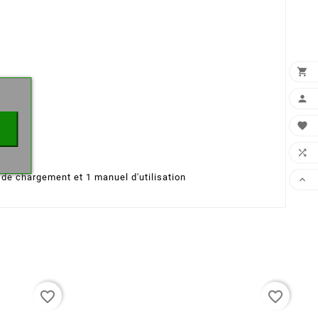
×




t de chargement et 1 manuel d'utilisation

favorite_border
favorite_border