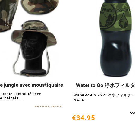
e jungle avec moustiquaire
Water to Go 浄水フィ






jungle camouflé avec
Water-to-Go 75 cl 浄水フィル
 intégrée....
NASA...
€34.95