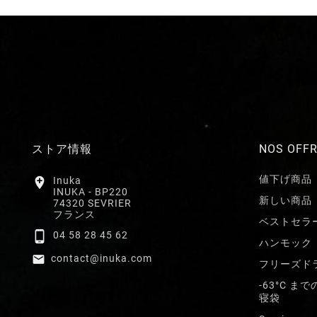
ストア情報
NOS OFF
値下げ商品

Inuka
INUKA - BP220
新しい商品
74320 SEVRIER
フランス
ベストセラ

04 58 28 45 62
ハンモック

contact@inuka.com
フリーズド
-63°C 
寝袋