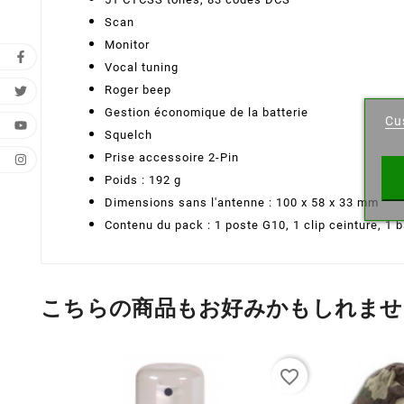
Scan
Monitor
Vocal tuning
Cr
Roger beep
Gestion économique de la batterie
Cu
Wishl
Squelch
Prise accessoire 2-Pin
Poids : 192 g
Dimensions sans l'antenne : 100 x 58 x 33 mm
Contenu du pack : 1 poste G10, 1 clip ceinture, 1 b
こちらの商品もお好みかもしれませ
favorite_border