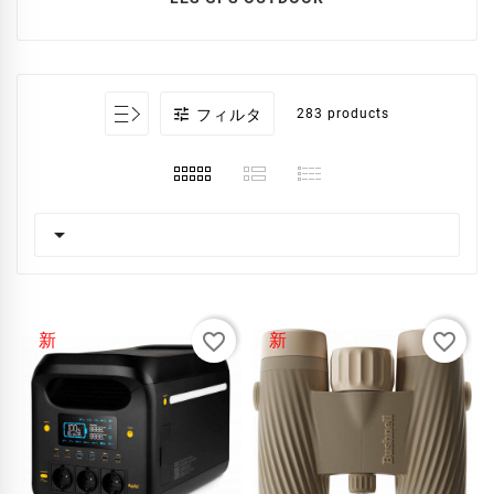

フィルタ
283 products

favorite_border
favorite_border
新
新