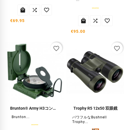






€69.95
€95.00
favorite_border
favorite_border
Brunton® Army H3コンパス
Trophy R5 12x50 双眼鏡
Brunton...
パワフルなBushnell
Trophy...