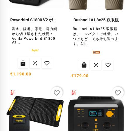
Powerbird S1800 V2 ポータブル電源
Bushnell A1 8x25 双眼鏡
洪水、猛暑、停電、電力網
Bushnell A1 8x25 双眼鏡
から切り離された状況：
は、コンパクトで軽量、い
Aqiila Powerbird S1800
つでもどこでも持ち運べま
V2...
す。A1...






€1,190.00
€179.00
favorite_border
favorite_border
新
新