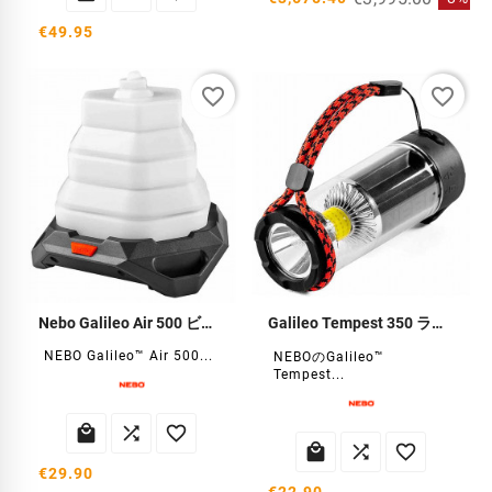
€49.95
favorite_border
favorite_border
Nebo Galileo Air 500 ビバークランタン
Galileo Tempest 350 ランタン Nebo
NEBO Galileo™ Air 500...
NEBOのGalileo™
Tempest...






€29.90