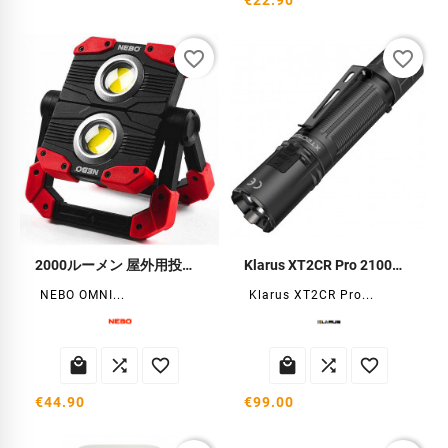
€22.90
favorite_border
favorite_border
2000ルーメン 屋外用投光器
Klarus XT2CR Pro 2100ルーメン タクティカルフラッシュライト
NEBO OMNI...
Klarus XT2CR Pro...






€44.90
€99.00