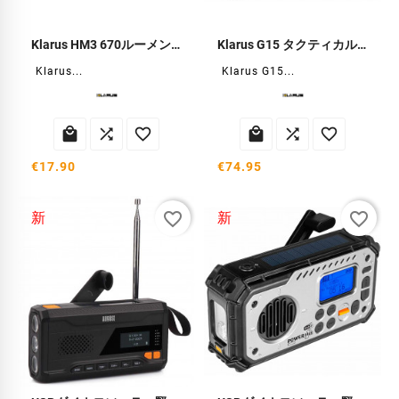
Klarus HM3 670ルーメン ヘッドランプ
Klarus G15 タクティカルフラッシュライト 4200ルーメン
Klarus...
Klarus G15...






€17.90
€74.95
favorite_border
favorite_border
新
新