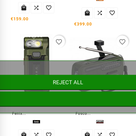






€159.00
€399.00
favorite_border
favorite_border
REJECT ALL
SW05R-RED タクティカルフラッシュライト
ソーラー＆ダイナモ搭載サバイバルラジオ
Fenix...
Fosco...





