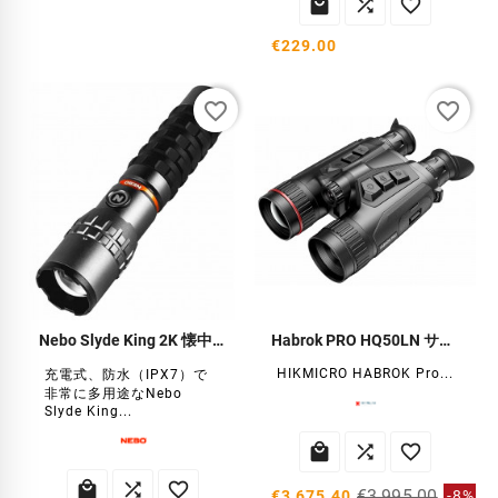



€229.00
favorite_border
favorite_border
Nebo Slyde King 2K 懐中電灯
Habrok PRO HQ50LN サーマル双眼鏡
HIKMICRO HABROK Pro...
充電式、防水（IPX7）で
非常に多用途なNebo
Slyde King...






€3,995.00
€3,675.40
-8%