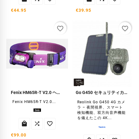
€44.95
€39.95
favorite_border
favorite_border
Fenix HM65R-T V2.0 ヘッドランプ - 1600ルーメン
Go G450 セキュリティカメラ
Fenix HM65R-T V2.0...
Reolink Go G450 4G カメ
ラ – 夜間視界、スマート
検知機能、双方向音声機能
を備えたこの 4K...



€99.00