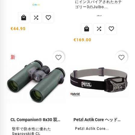
にインスパイアされたカテ
ゴリー3のJulbo...






€44.95
€169.00
favorite_border
favorite_border
新
CL Companion® 8x30 双眼鏡 スワロフスキー
Petzl Actik Core ヘッドランプ
Petzl Actik Core...
堅牢で防水性に優れた
Swarovski® CL