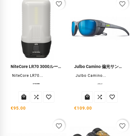
favorite_border
favorite_border
NiteCore LR70 3000ルーメン ビバークランタン
Julbo Camino 偏光サングラス
NiteCore LR70...
Julbo Camino...






€95.00
€109.00
favorite_border
favorite_border