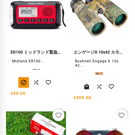
ER100 ミッドランド緊急無線
エンゲージX 10x42 カモ双眼鏡
Midland ER100...
Bushnell Engage X 10x
42...






€99.00
€309.00
favorite_border
favorite_border