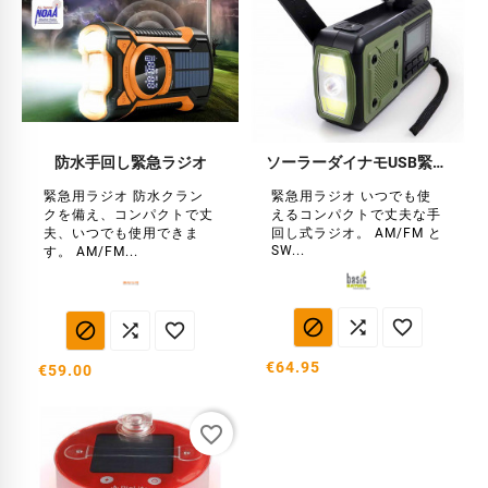
防水手回し緊急ラジオ
ソーラーダイナモUSB緊急ラジオ
緊急用ラジオ 防水クラン
緊急用ラジオ いつでも使
クを備え、コンパクトで丈
えるコンパクトで丈夫な手
夫、いつでも使用できま
回し式ラジオ。 AM/FM と
SW...
す。 AM/FM...






€64.95
€59.00
favorite_border