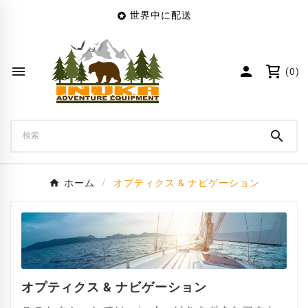
世界中に配送

×
Create wishlist
Wishlist name


(0)
キャンセル
Create wishlist

ホーム
オプティクス & ナビゲーション
オプティクス & ナビゲーション