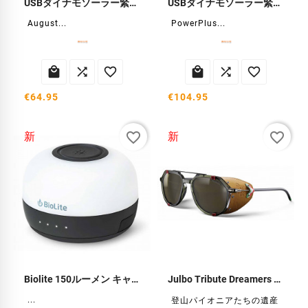
USBダイナモソーラー緊急ラジオ
USBダイナモソーラー緊急ラジオ
August...
PowerPlus...






€64.95
€104.95
favorite_border
favorite_border
新
新
Biolite 150ルーメン キャンプランタン
Julbo Tribute Dreamers サングラス
...
登山パイオニアたちの遺産