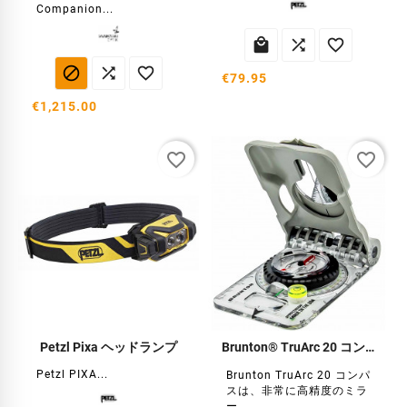
Companion...






€79.95
€1,215.00
favorite_border
favorite_border
Petzl Pixa ヘッドランプ
Brunton® TruArc 20 コンパス
Petzl PIXA...
Brunton TruArc 20 コンパ
スは、非常に高精度のミラ
ー...