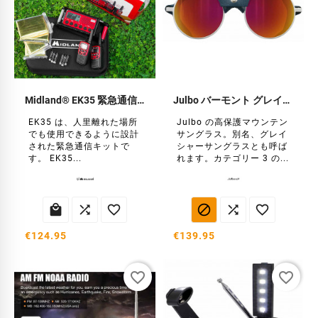
Midland® EK35 緊急通信キット
Julbo バーモント グレイシャー サングラス
EK35 は、人里離れた場所
Julbo の高保護マウンテン
でも使用できるように設計
サングラス。別名、グレイ
された緊急通信キットで
シャーサングラスとも呼ば
す。 EK35...
れます。カテゴリー 3 の...






€124.95
€139.95
favorite_border
favorite_border