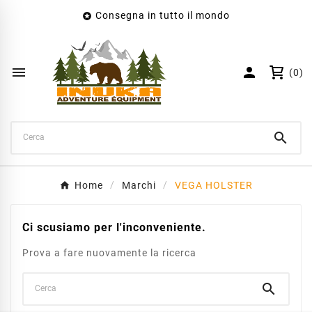
Consegna in tutto il mondo

×
Crea lista dei desideri
Nome lista dei desideri


(0)
Annulla
Crea lista dei desideri

Home
Marchi
VEGA HOLSTER
Ci scusiamo per l'inconveniente.
Prova a fare nuovamente la ricerca
