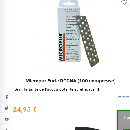
favorite_border
Micropur Forte DCCNA (100 compresse)




Disinfettante dell'acqua potente ed efficace. Il...
Cr
24,95 €
Per
Nome l