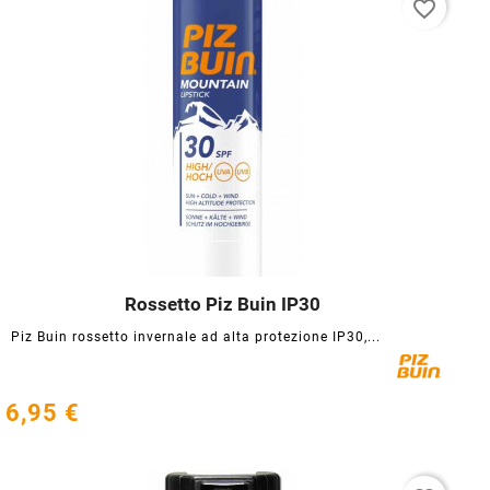
favorite_border
Rossetto Piz Buin IP30




Piz Buin rossetto invernale ad alta protezione IP30,...
6,95 €