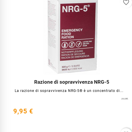
favorite_border
Razione di sopravvivenza NRG-5




La razione di sopravvivenza NRG-5® è un concentrato di...
9,95 €