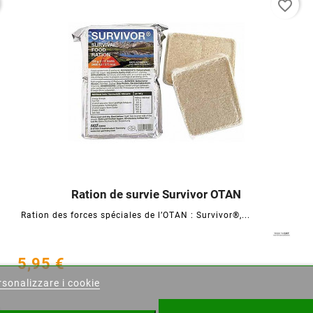
favorite_border
Ration de survie Survivor OTAN




Ration des forces spéciales de l’OTAN : Survivor®,...
ea lista dei desideri
5,95 €
sonalizzare i cookie
ista dei desideri