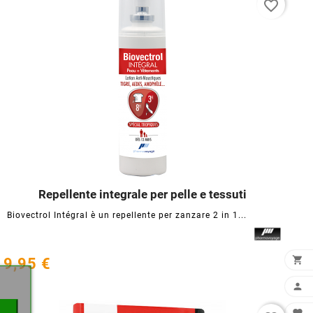
favorite_border
Repellente integrale per pelle e tessuti




Biovectrol Intégral è un repellente per zanzare 2 in 1...
×

9,95 €
