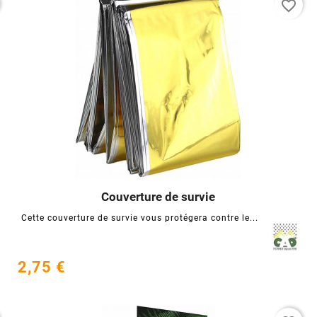
favorite_border
Couverture de survie




Cette couverture de survie vous protégera contre le...
2,75 €