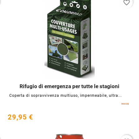
favorite_border
Rifugio di emergenza per tutte le stagioni




Coperta di sopravvivenza multiuso, impermeabile, ultra...
29,95 €