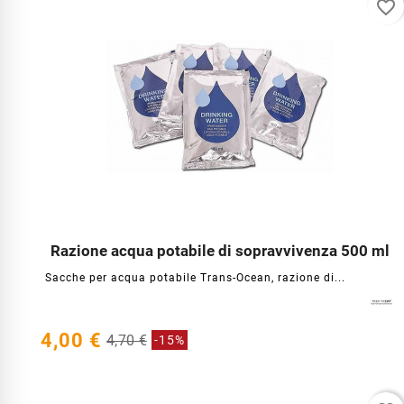
favorite_border
Razione acqua potabile di sopravvivenza 500 ml




Sacche per acqua potabile Trans-Ocean, razione di...
4,00 €
4,70 €
-15%