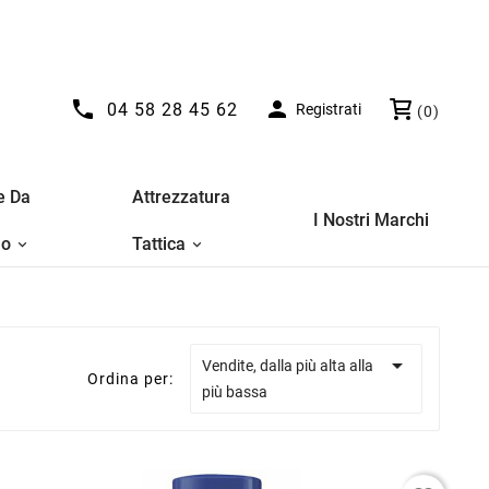


04 58 28 45 62
Registrati
(0)
e Da
Attrezzatura
I Nostri Marchi
no
Tattica

Vendite, dalla più alta alla
Ordina per:
più bassa