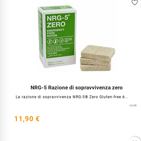
favorite_border
NRG-5 Razione di sopravvivenza zero




La razione di sopravvivenza NRG-5® Zero Gluten-free è...
11,90 €