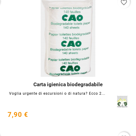
favorite_border
Carta igienica biodegradabile




Voglia urgente di escursioni o di natura? Ecco 2...
7,90 €