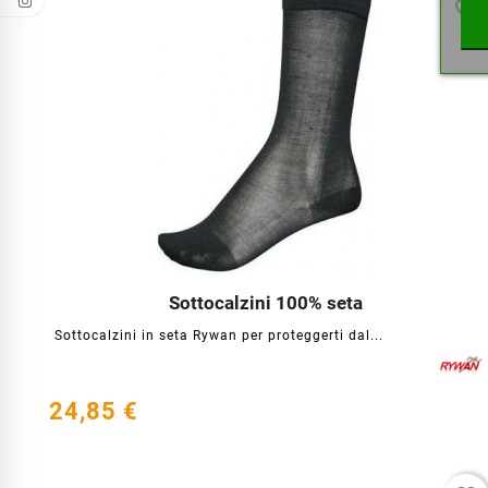
favorite_border
Sottocalzini 100% seta




Sottocalzini in seta Rywan per proteggerti dal...
24,85 €