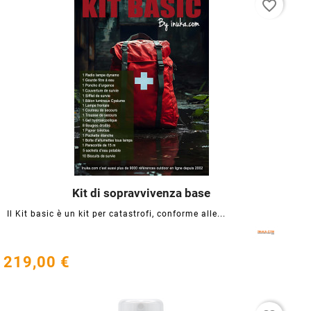
favorite_border
Kit di sopravvivenza base




Il Kit basic è un kit per catastrofi, conforme alle...
219,00 €