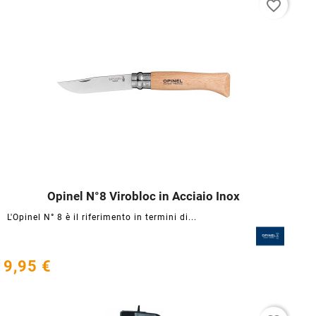
favorite_border
Opinel N°8 Virobloc in Acciaio Inox




L'Opinel N° 8 è il riferimento in termini di...
9,95 €