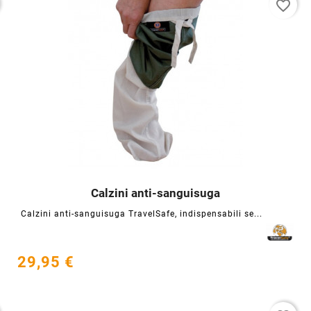
favorite_border
Calzini anti-sanguisuga




Calzini anti-sanguisuga TravelSafe, indispensabili se...
29,95 €