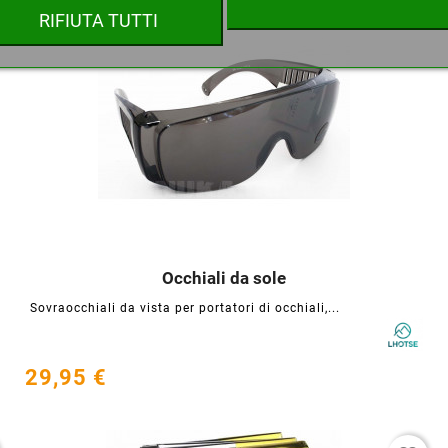
favorite_border
RIFIUTA TUTTI
Annulla
Crea lista dei desideri
Occhiali da sole




Sovraocchiali da vista per portatori di occhiali,...
29,95 €