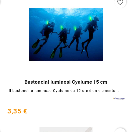
favorite_border
Bastoncini luminosi Cyalume 15 cm




Il bastoncino luminoso Cyalume da 12 ore è un elemento...
3,35 €