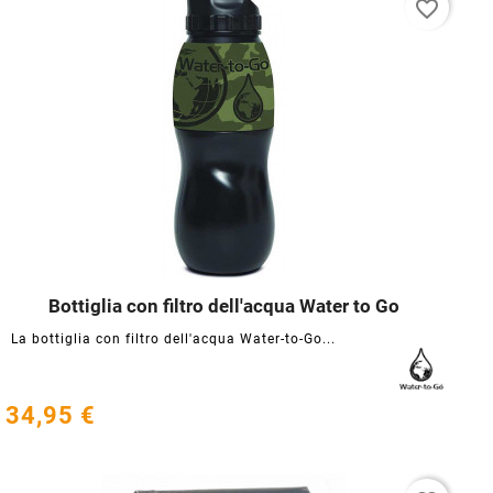
favorite_border
Bottiglia con filtro dell'acqua Water to Go




La bottiglia con filtro dell'acqua Water-to-Go...
34,95 €