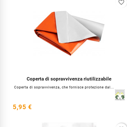
favorite_border
Coperta di sopravvivenza riutilizzabile




Coperta di sopravvivenza, che fornisce protezione dal...
5,95 €