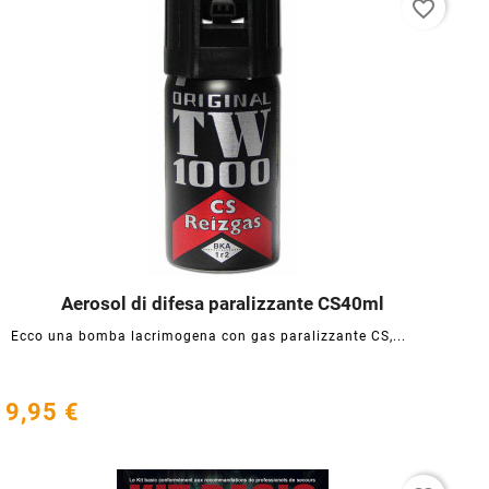
favorite_border
Aerosol di difesa paralizzante CS40ml




Ecco una bomba lacrimogena con gas paralizzante CS,...
9,95 €