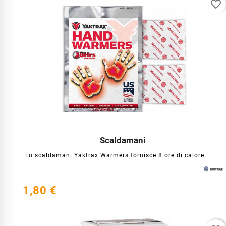
favorite_border
Scaldamani




Lo scaldamani Yaktrax Warmers fornisce 8 ore di calore...
1,80 €