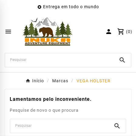
Entrega em todo o mundo

×
Create wishlist
Wishlist name


(0)
Cancelar
Create wishlist

Início
Marcas
VEGA HOLSTER
Lamentamos pelo inconveniente.
Pesquise de novo o que procura
