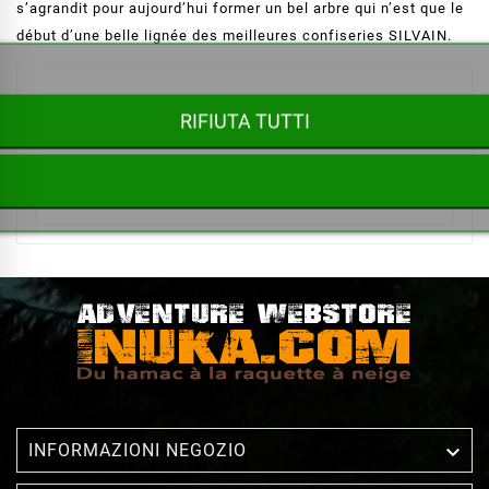
s’agrandit pour aujourd’hui former un bel arbre qui n’est que le
début d’une belle lignée des meilleures confiseries SILVAIN.
Ci scusiamo per l'inconveniente.
RIFIUTA TUTTI
Prova a fare nuovamente la ricerca


INFORMAZIONI NEGOZIO