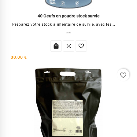
40 Oeufs en poudre stock survie
Préparez votre stock alimentaire de survie, avec les...



30,00 €
favorite_border