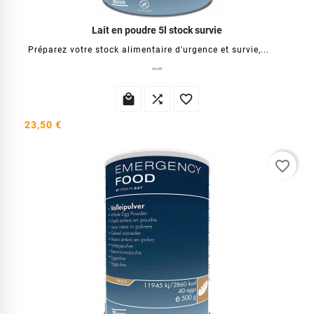
Lait en poudre 5l stock survie
Préparez votre stock alimentaire d'urgence et survie,...



23,50 €
favorite_border