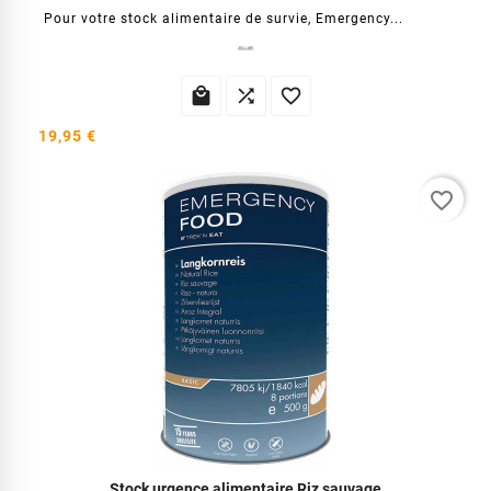
Pour votre stock alimentaire de survie, Emergency...



19,95 €
favorite_border
Stock urgence alimentaire Riz sauvage