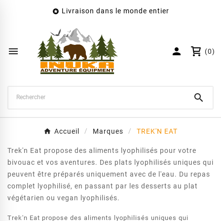
Livraison dans le monde entier

×
Créer une liste d'envies
Nom de la liste d'envies


(0)
Annuler
Créer une liste d'envies

Accueil
Marques
TREK'N EAT
Trek'n Eat propose des aliments lyophilisés pour votre
bivouac et vos aventures. Des plats lyophilisés uniques qui
peuvent être préparés uniquement avec de l'eau. Du repas
complet lyophilisé, en passant par les desserts au plat
végétarien ou vegan lyophilisés.
Trek'n Eat propose des aliments lyophilisés uniques qui