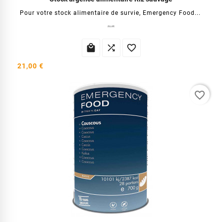
Pour votre stock alimentaire de survie, Emergency Food...



21,00 €
favorite_border