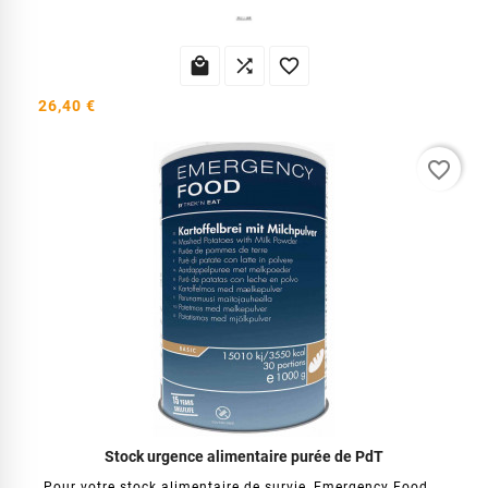



26,40 €
favorite_border
Stock urgence alimentaire purée de PdT
Pour votre stock alimentaire de survie, Emergency Food...