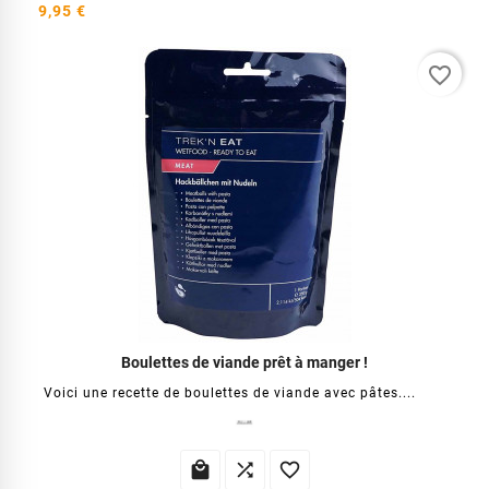
9,95 €
favorite_border
Boulettes de viande prêt à manger !
Voici une recette de boulettes de viande avec pâtes....


