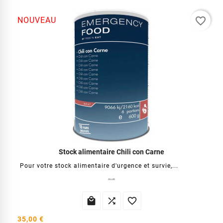
favorite_border
NOUVEAU
Stock alimentaire Chili con Carne
Pour votre stock alimentaire d'urgence et survie,...



35,00 €