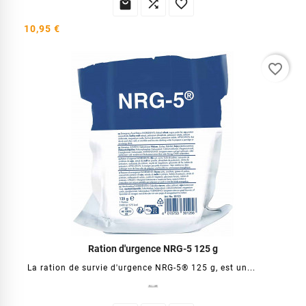



10,95 €
favorite_border
Ration d'urgence NRG-5 125 g
La ration de survie d'urgence NRG-5® 125 g, est un...