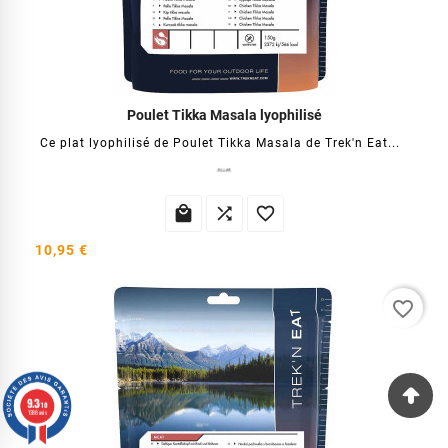
Poulet Tikka Masala lyophilisé
Ce plat lyophilisé de Poulet Tikka Masala de Trek'n Eat...



10,95 €
favorite_border
9.3
/10
1388 avis