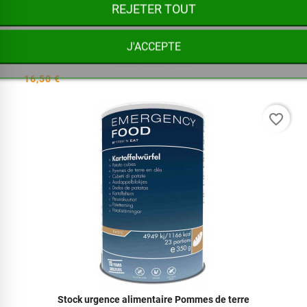
Pour votre stock alimentaire de survie, Emergency Food...
REJETER TOUT
J'ACCEPTE



16,50 €
favorite_border
Stock urgence alimentaire Pommes de terre