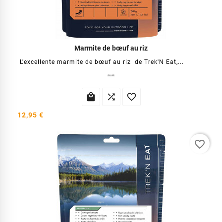
Marmite de bœuf au riz
L'excellente marmite de bœuf au riz de Trek'N Eat,...



12,95 €
favorite_border