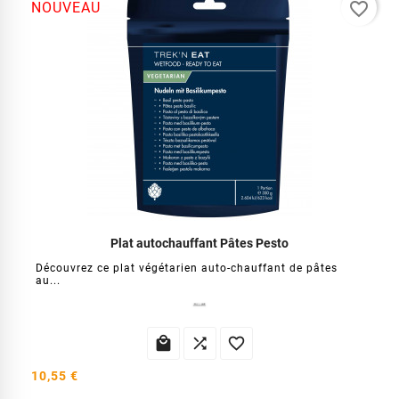
favorite_border
NOUVEAU
Plat autochauffant Pâtes Pesto
Découvrez ce plat végétarien auto-chauffant de pâtes
au...



10,55 €