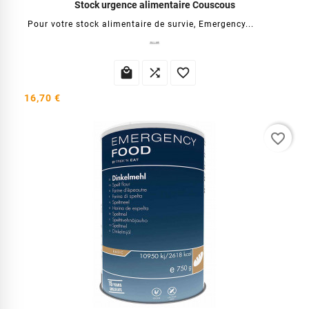
Stock urgence alimentaire Couscous
Pour votre stock alimentaire de survie, Emergency...



16,70 €
favorite_border