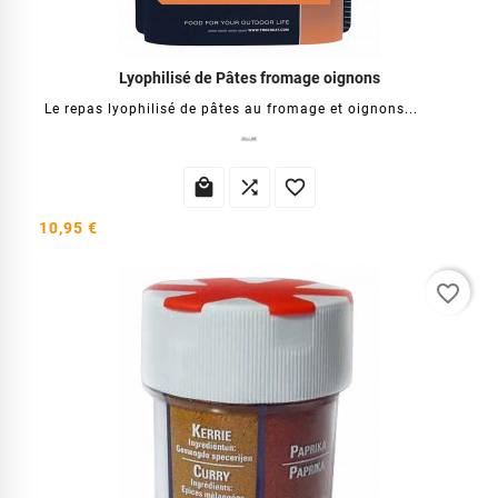
Lyophilisé de Pâtes fromage oignons
Le repas lyophilisé de pâtes au fromage et oignons...



10,95 €
favorite_border