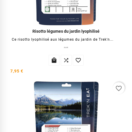
Risotto légumes du jardin lyophilisé
Ce risotto lyophilisé aux légumes du jardin de Trek'n...



7,95 €
favorite_border