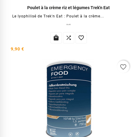
Poulet à la crème riz et légumes Trek'n Eat
Le lyophilisé de Trek'n Eat : Poulet à la crème...



9,90 €
favorite_border