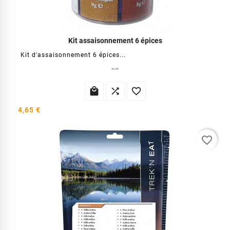
Kit assaisonnement 6 épices
Kit d'assaisonnement 6 épices...



4,65 €
favorite_border