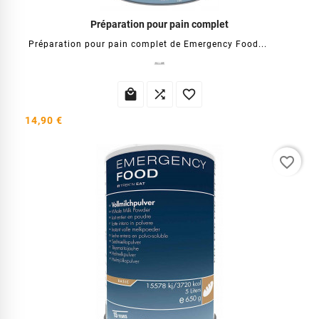
Préparation pour pain complet
Préparation pour pain complet de Emergency Food...



14,90 €
favorite_border