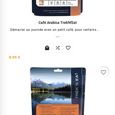
Café Arabica Trek'N'Eat
Démarrer sa journée avec un petit café, pour certains...



8,95 €
favorite_border