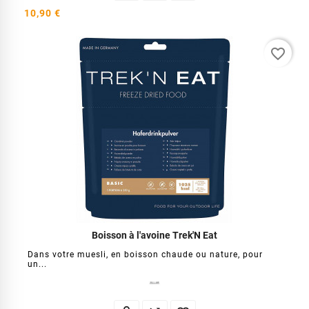
10,90 €
favorite_border
Boisson à l'avoine Trek'N Eat
Dans votre muesli, en boisson chaude ou nature, pour
un...