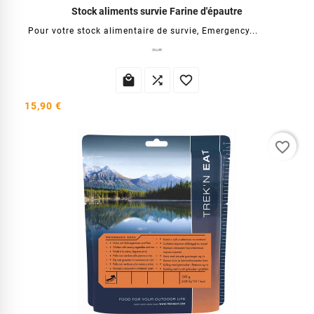
Stock aliments survie Farine d'épautre
Pour votre stock alimentaire de survie, Emergency...



15,90 €
favorite_border