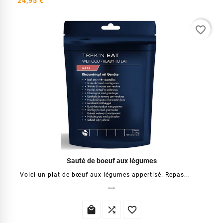
24,95 €
favorite_border
Sauté de boeuf aux légumes
Voici un plat de bœuf aux légumes appertisé. Repas...


