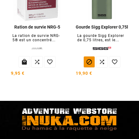
Ration de survie NRG-5
Gourde Sigg Explorer 0,75l
La ration de survie NRG-
La gourde Sigg Explorer
5® est un concentré...
de 0,75 litres, est le...






9,95 €
19,90 €