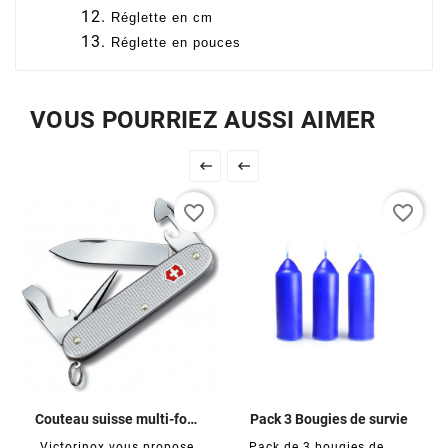
Réglette en cm
Réglette en pouces
VOUS POURRIEZ AUSSI AIMER


favorite_border
favorite_border
Couteau suisse multi-fonctions Pioneer
Pack 3 Bougies de survie
Victorinox vous propose
Pack de 3 bougies de