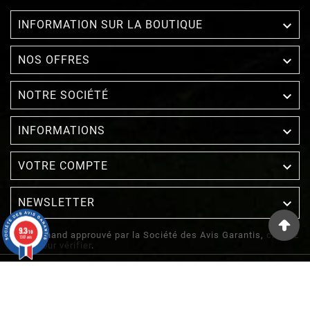

INFORMATION SUR LA BOUTIQUE

NOS OFFRES

NOTRE SOCIÉTÉ

INFORMATIONS

VOTRE COMPTE
NEWSLETTER

9.3
/10
Marchand approuvé par la Société des Avis Garantis,
cliquez
1387 avis
ici pour vérifier
.
© 2022 - Inuka - Site Réalisé Par Etowline