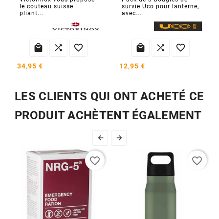
le couteau suisse
survie Uco pour lanterne,
pliant...
avec...






34,95 €
12,95 €
LES CLIENTS QUI ONT ACHETÉ CE
PRODUIT ACHÈTENT ÉGALEMENT


favorite_border
favorite_border