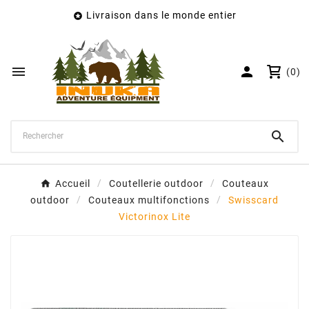
Livraison dans le monde entier

×
Créer une liste d'envies
Nom de la liste d'envies


(0)
Annuler
Créer une liste d'envies

Accueil
Coutellerie outdoor
Couteaux
outdoor
Couteaux multifonctions
Swisscard
Victorinox Lite