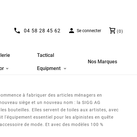


04 58 28 45 62
Se connecter
(0)
lerie
Tactical
Nos Marques
or
Equipment
 commence à fabriquer des articles ménagers en
n nouveau siège et un nouveau nom : la SIGG AG
es bouteilles. Elles servent de toiles aux artistes, avec
t l'équipement essentiel pour les alpinistes en quête
 d'accessoire de mode. Et avec des modèles 100 %