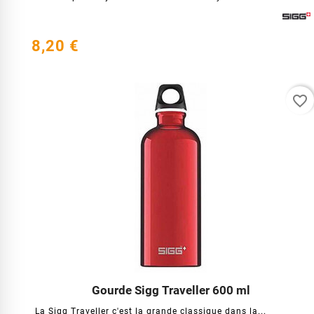
8,20 €
favorite_border
Gourde Sigg Traveller 600 ml




La Sigg Traveller c'est la grande classique dans la...