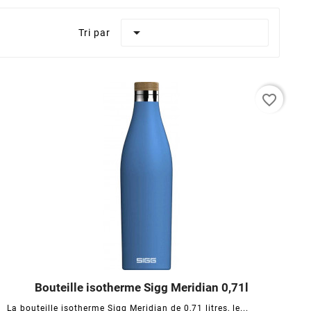

Tri par
favorite_border
Bouteille isotherme Sigg Meridian 0,71l




La bouteille isotherme Sigg Meridian de 0,71 litres, le...