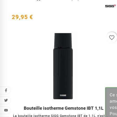
29,95 €
favorite_border
Ce 
Cr
amé
vos
Bouteille isotherme Gemstone IBT 1,1L




Nom de
Pou
La bouteille isotherme SIGG Gemstone IBT de 1.1L, n'est...