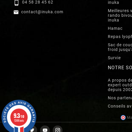

04 58 28 45 62
inuka
Meilleures 

contact@inuka.com
rando bivou
inuka
Hamac
Repas lyoph
Sac de cou
froid jusqu
Survie
NOTRE SO
A propos d
expert outd
depuis 200
Nos parten
Conseils av
9.3
/10
Ma
1388 avis