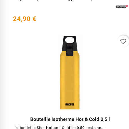
24,90 €
favorite_border
Bouteille isotherme Hot & Cold 0,5 l




La bouteille Sigg Hot and Cold de 0,50l, est une...