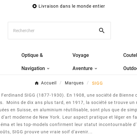

Livraison dans le monde entier

Optique &
Voyage
Coutel
Navigation
Aventure
Outdo
Accueil
Marques
SIGG
ur Ferdinand SIGG (1877-1930).
En 1908, une société de Bienne
s. Moins de dix ans plus tard, en 1917, la société se trouve u
uées en Suisse, en aluminium réutilisable, sont plus que de simpl
d'art moderne de New York. Leur aspect pratique et léger en fai
cinéma et les top-models confirment leur statut incontournable
oûts, SIGG prouve une vraie soif d'avenir...