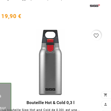
19,90 €
favorite_border
r
×

à
Bouteille Hot & Cold 0,3 l





sur
La bouteille Sigg Hot and Cold de 0,30l, est une...