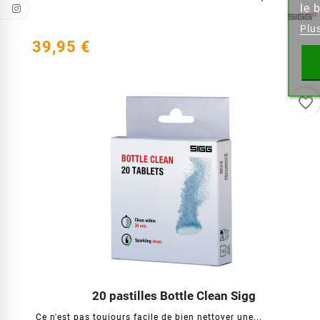
le 
Plu
39,95 €
favorite_border
20 pastilles Bottle Clean Sigg




Ce n'est pas toujours facile de bien nettoyer une...