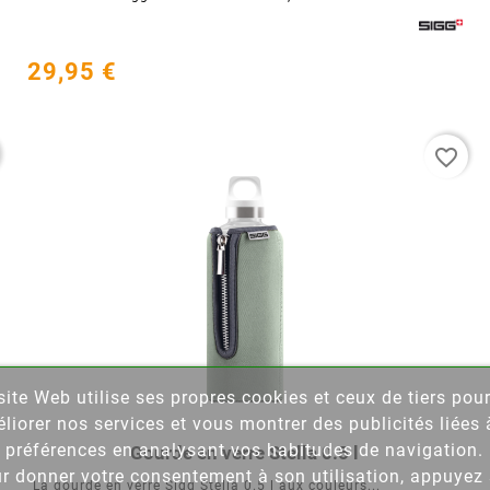
29,95 €
favorite_border
site Web utilise ses propres cookies et ceux de tiers pou
éer une liste d'envies
liorer nos services et vous montrer des publicités liées 
 préférences en analysant vos habitudes de navigation.
Gourde en verre Stella 0.5 l




 la liste d'envies
r donner votre consentement à son utilisation, appuyez 
La gourde en verre Sigg Stella 0.5 l aux couleurs...