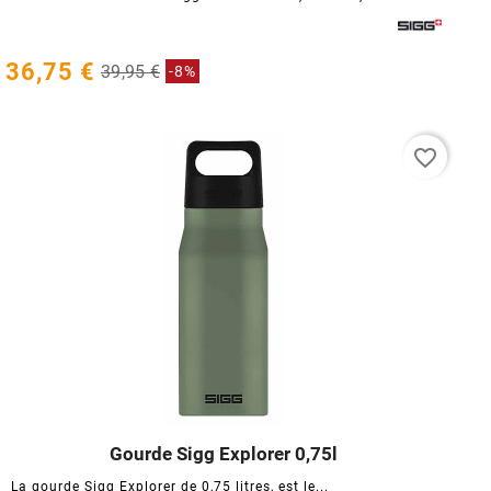
36,75 €
39,95 €
-8%
favorite_border
Gourde Sigg Explorer 0,75l




La gourde Sigg Explorer de 0,75 litres, est le...