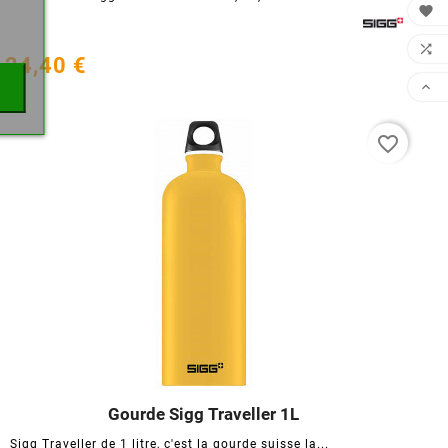


24,40 €

favorite_border
Gourde Sigg Traveller 1L




Sigg Traveller de 1 litre, c'est la gourde suisse la...