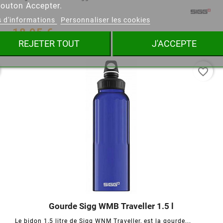
bouton Accepter.
s d'informations
Personnaliser les cookies
18,95 €
Annuler
Créer une liste d'envies
REJETER TOUT
J'ACCEPTE
favorite_border
Gourde Sigg WMB Traveller 1.5 l




Le bidon 1,5 litre de Sigg WNM Traveller, est la gourde...