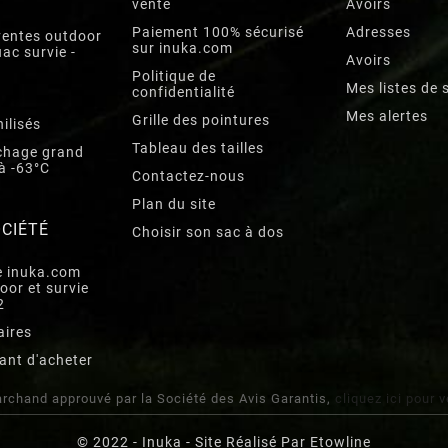
vente
Avoirs
Paiement 100% sécurisé
Adresses
ventes outdoor
sur inuka.com
ac survie -
Avoirs
Politique de
Mes listes de 
confidentialité
Mes alertes
Grille des pointures
ilisés
Tableau des tailles
chage grand
'à -63°C
Contactez-nous
Plan du site
CIÉTÉ
Choisir son sac à dos
e inuka.com
oor et survie
2
aires
ant d'acheter
rchand approuvé par la Société des Avis Garantis,
cliquez ici pour v
© 2022 - Inuka - Site Réalisé Par Etowline