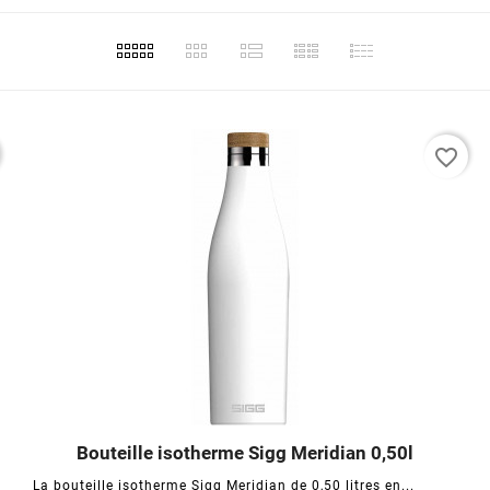
favorite_border
Bouteille isotherme Sigg Meridian 0,50l




La bouteille isotherme Sigg Meridian de 0,50 litres en...