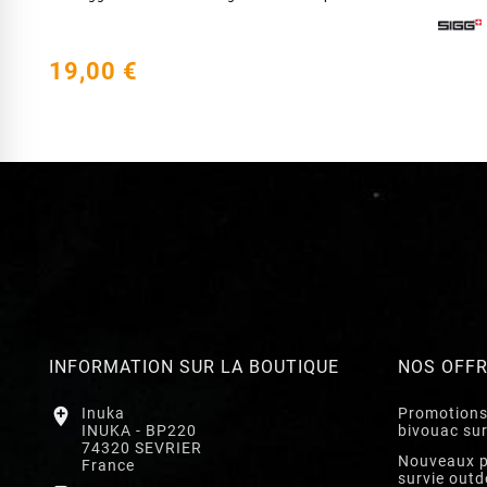
19,00 €
INFORMATION SUR LA BOUTIQUE
NOS OFF

Inuka
Promotions
INUKA - BP220
bivouac su
74320 SEVRIER
Nouveaux p
France
survie outd