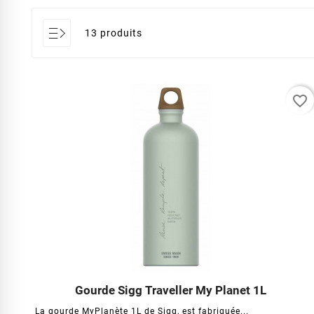
13 produits
favorite_border
Gourde Sigg Traveller My Planet 1L




La gourde MyPlanète 1L de Sigg, est fabriquée...