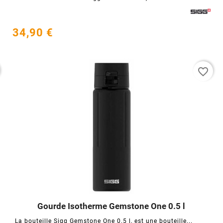
34,90 €
favorite_border
Gourde Isotherme Gemstone One 0.5 l




La bouteille Sigg Gemstone One 0.5 l, est une bouteille...