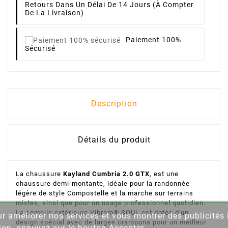
Retours Dans Un Délai De 14 Jours (à Compter
De La Livraison)
Paiement 100%
Sécurisé
Description
Détails du produit
La chaussure
Kayland Cumbria 2.0 GTX
, est une
chaussure demi-montante, idéale pour la randonnée
légère de style Compostelle et la marche sur terrains
mixtes, ainsi que pour un usage professionnel quotidien.
La semelle extérieure Vibram® SOUL est dotée d'un
our améliorer nos services et vous montrer des publicité
design spécial avec de larges crampons pour un meilleur