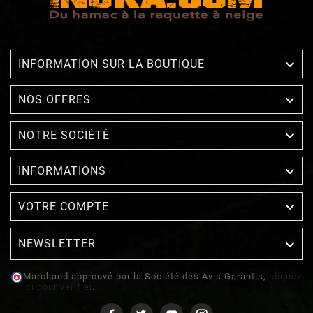

INFORMATION SUR LA BOUTIQUE

NOS OFFRES

NOTRE SOCIÉTÉ

INFORMATIONS

VOTRE COMPTE
NEWSLETTER

Marchand approuvé par la Société des Avis Garantis,
cliquez
ici pour vérifier
.