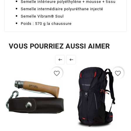
Semelle intérieure polyéthylène + mousse + tissu
Semelle intermédiaire polyuréthane injecté
Semelle Vibram® Soul
Poids : 570 g la chaussure
VOUS POURRIEZ AUSSI AIMER


favorite_border
favorite_border