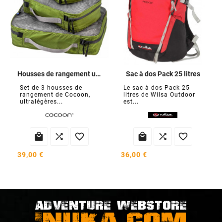
Housses de rangement ultralégères
Sac à dos Pack 25 litres
Set de 3 housses de
Le sac à dos Pack 25
rangement de Cocoon,
litres de Wilsa Outdoor
ultralégères...
est...






39,00 €
36,00 €