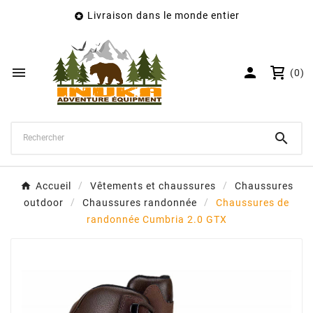
Livraison dans le monde entier

×
Créer une liste d'envies
Nom de la liste d'envies


(0)
Annuler
Créer une liste d'envies

Accueil
Vêtements et chaussures
Chaussures
outdoor
Chaussures randonnée
Chaussures de
randonnée Cumbria 2.0 GTX