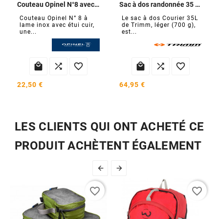
Couteau Opinel N°8 avec étui cuir
Sac à dos randonnée 35 L Courier
Couteau Opinel N° 8 à
Le sac à dos Courier 35L
lame inox avec étui cuir,
de Trimm, léger (700 g),
une...
est...






22,50 €
64,95 €
LES CLIENTS QUI ONT ACHETÉ CE
PRODUIT ACHÈTENT ÉGALEMENT


favorite_border
favorite_border