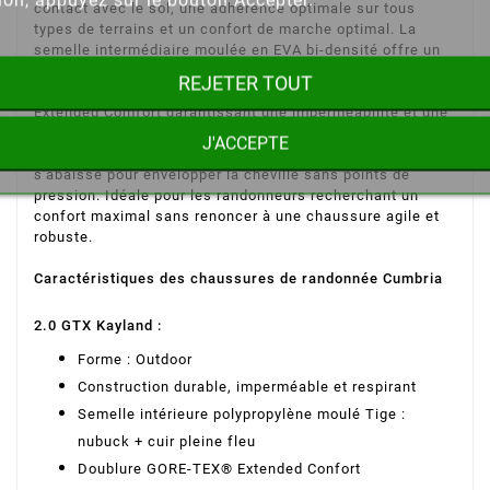
ion, appuyez sur le bouton Accepter.
contact avec le sol, une adhérence optimale sur tous
types de terrains et un confort de marche optimal. La
semelle intermédiaire moulée en EVA bi-densité offre un
confort et un amorti accrus. Tige pleine fleur, très durable
REJETER TOUT
et résistante aux agents extérieurs. Doublure GORE-TEX®
Extended Comfort garantissant une imperméabilité et une
respirabilité optimales pour un confort optimal du pied.
J'ACCEPTE
Système de laçage classique, pratique et efficace ; le col
s'abaisse pour envelopper la cheville sans points de
pression. Idéale pour les randonneurs recherchant un
confort maximal sans renoncer à une chaussure agile et
robuste.
Caractéristiques des chaussures de randonnée Cumbria
2.0 GTX Kayland :
Forme : Outdoor
Construction durable, imperméable et respirant
Semelle intérieure polypropylène moulé Tige :
nubuck + cuir pleine fleu
Doublure GORE-TEX® Extended Confort