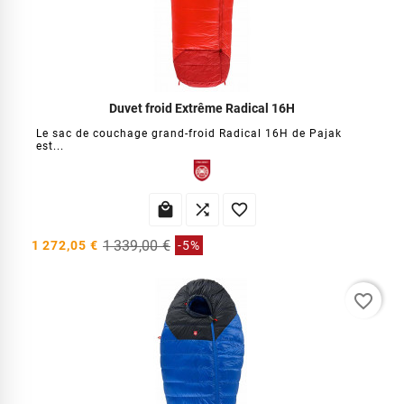
Duvet froid Extrême Radical 16H
Le sac de couchage grand-froid Radical 16H de Pajak
est...



1 339,00 €
1 272,05 €
-5%
favorite_border