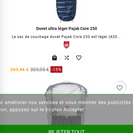
Duvet ultra léger Pajak Core 250
Le sac de couchage duvet Pajak Core 250 est léger (420...



309,95 €
263,46 €
-15%
favorite_border
our améliorer nos services et vous montrer des publicité
ion, appuyez sur le bouton Accepter.
REJETER TOUT