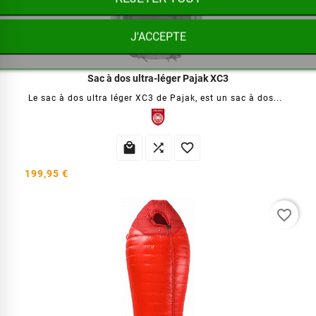
J'ACCEPTE
Sac à dos ultra-léger Pajak XC3
Le sac à dos ultra léger XC3 de Pajak, est un sac à dos...



199,95 €
favorite_border