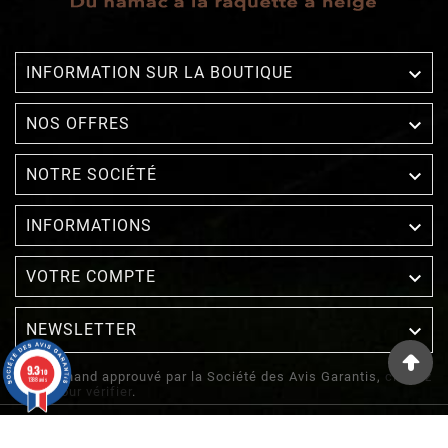

INFORMATION SUR LA BOUTIQUE

NOS OFFRES

NOTRE SOCIÉTÉ

INFORMATIONS

VOTRE COMPTE
NEWSLETTER

9.3
/10
Marchand approuvé par la Société des Avis Garantis,
cliquez
1388 avis
ici pour vérifier
.