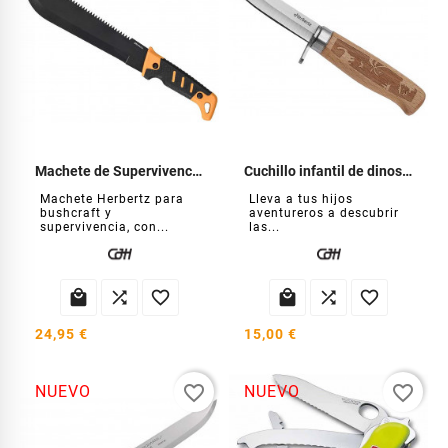
Machete de Supervivencia y Selva
Cuchillo infantil de dinosaurios
Machete Herbertz para
Lleva a tus hijos
bushcraft y
aventureros a descubrir
supervivencia, con...
las...






24,95 €
15,00 €
favorite_border
favorite_border
NUEVO
NUEVO