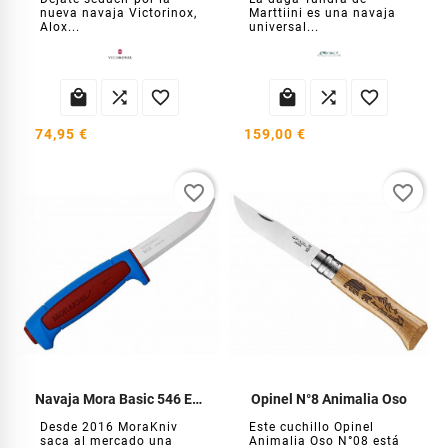
nueva navaja Victorinox,
Marttiini es una navaja
Alox...
universal...






74,95 €
159,00 €
favorite_border
favorite_border
Navaja Mora Basic 546 EL-2025
Opinel N°8 Animalia Oso
Desde 2016 MoraKniv
Este cuchillo Opinel
saca al mercado una
Animalia Oso N°08 está