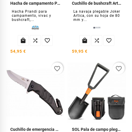
Hacha de campamento Prandi Brut
Cuchillo de bushcraft Artica
Hacha Prandi para
La navaja plegable Joker
campamento, vivac y
Artica, con su hoja de 80
bushcraft,...
mm y...






54,95 €
59,95 €
favorite_border
favorite_border
Cuchillo de emergencia y seguridad.
SOL Pala de campo plegable