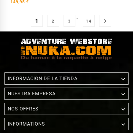
149,95 €
…
1

2
3
14

INFORMACIÓN DE LA TIENDA

NUESTRA EMPRESA

NOS OFFRES

INFORMATIONS