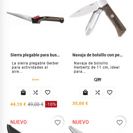
Sierra plegable para bushcraft
Navaja de bolsillo con pelador
La sierra plegable Gerber
Navaja de bolsillo
para actividades al
Herbertz de 11 cm, ideal
aire...
para...






35,00 €
49,00 €
44,10 €
-10%
favorite_border
favorite_border
NUEVO
NUEVO