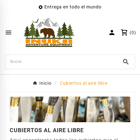
Entrega en todo el mundo

×
Crear lista de deseos
Nombre de la lista de deseos


(0)
Cancelar
Crear lista de deseos

Inicio
Cubiertos al aire libre
CUBIERTOS AL AIRE LIBRE