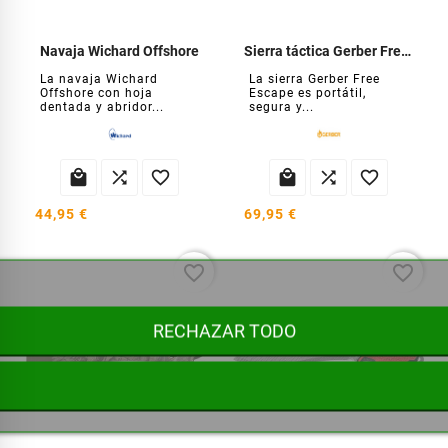
Navaja Wichard Offshore
Sierra táctica Gerber Free Escape
La navaja Wichard
La sierra Gerber Free
Offshore con hoja
Escape es portátil,
dentada y abridor...
segura y...






44,95 €
69,95 €
favorite_border
favorite_border
RECHAZAR TODO