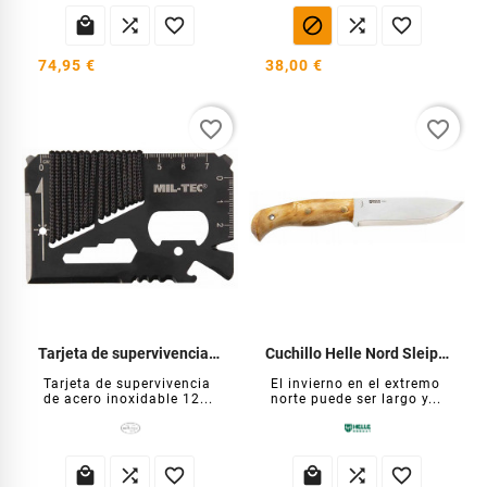






74,95 €
38,00 €
favorite_border
favorite_border
Tarjeta de supervivencia Paracord
Cuchillo Helle Nord Sleipner
Tarjeta de supervivencia
El invierno en el extremo
de acero inoxidable 12...
norte puede ser largo y...





