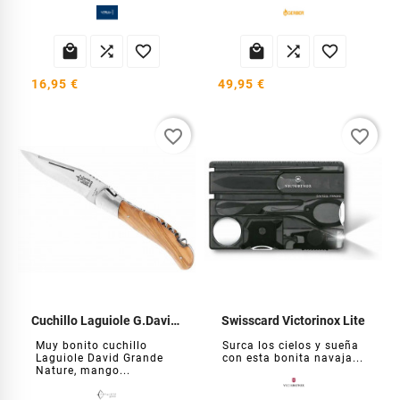






16,95 €
49,95 €
favorite_border
favorite_border
Cuchillo Laguiole G.David 2P madera de olivo
Swisscard Victorinox Lite
Muy bonito cuchillo
Surca los cielos y sueña
Laguiole David Grande
con esta bonita navaja...
Nature, mango...