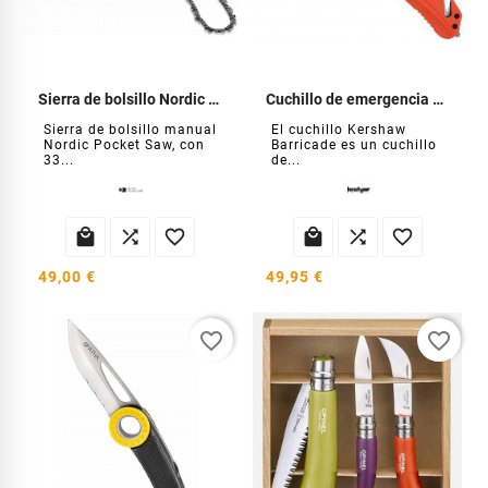
Sierra de bolsillo Nordic Pocket Bushcraft
Cuchillo de emergencia Barricade
Sierra de bolsillo manual
El cuchillo Kershaw
Nordic Pocket Saw, con
Barricade es un cuchillo
33...
de...






49,00 €
49,95 €
favorite_border
favorite_border