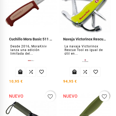
Cuchillo Mora Basic 511 EL-2026
Navaja Victorinox Rescue Tool
Desde 2016, MoraKniv
La navaja Victorinox
lanza una edición
Rescue Tool es igual de
limitada del...
útil en...






10,95 €
94,95 €
favorite_border
favorite_border
NUEVO
NUEVO