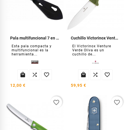
Pala multifuncional 7 en 1 para exteriores
Cuchillo Victorinox Venture Verde Oliva
Esta pala compacta y
El Victorinox Venture
multifuncional es la
Verde Oliva es un
herramienta...
cuchillo de...






12,00 €
59,95 €
favorite_border
favorite_border