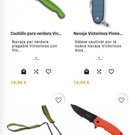
Cuchillo para verdura Victorinox
Navaja Victorinox Pioneer X EL 2026
Navaja par verdura
Déjese cautivar por la
plegable Victorinox con
nueva navaja Victorinox
filo...
Alox...






19,90 €
74,95 €
favorite_border
favorite_border