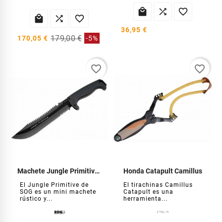






36,95 €
179,00 €
170,05 €
-5%
favorite_border
favorite_border
Machete Jungle Primitive SOG
Honda Catapult Camillus
El Jungle Primitive de
El tirachinas Camillus
SOG es un mini machete
Catapult es una
rústico y...
herramienta...