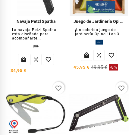
Navaja Petzl Spatha
Juego de Jardinería Opinel
La navaja Petzl Spatha
¡Un colorido juego de
está diseñada para
jardinería Opinel! Las 3...
acompañarte...






49,95 €
45,95 €
-8%
34,95 €
favorite_border
favorite_border