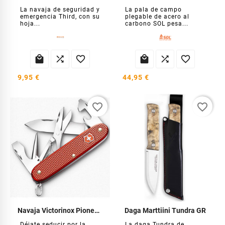
La navaja de seguridad y
La pala de campo
emergencia Third, con su
plegable de acero al
hoja...
carbono SOL pesa...






9,95 €
44,95 €
favorite_border
favorite_border
Navaja Victorinox Pioneer X EL 2025
Daga Marttiini Tundra GR
Déjate seducir por la
La daga Tundra de