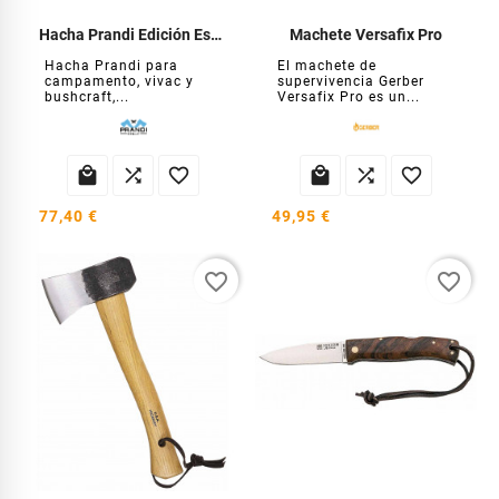
Hacha Prandi Edición Especial Camuflaje
Machete Versafix Pro
Hacha Prandi para
El machete de
campamento, vivac y
supervivencia Gerber
bushcraft,...
Versafix Pro es un...






77,40 €
49,95 €
favorite_border
favorite_border