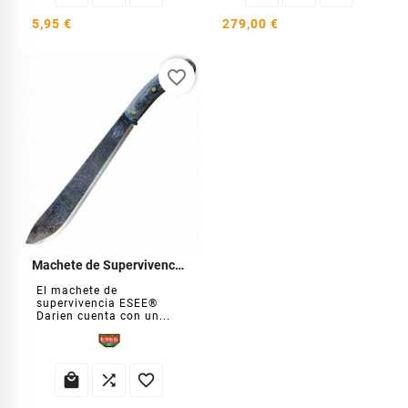
5,95 €
279,00 €
favorite_border
Machete de Supervivencia Darién
El machete de
supervivencia ESEE®
Darien cuenta con un...


