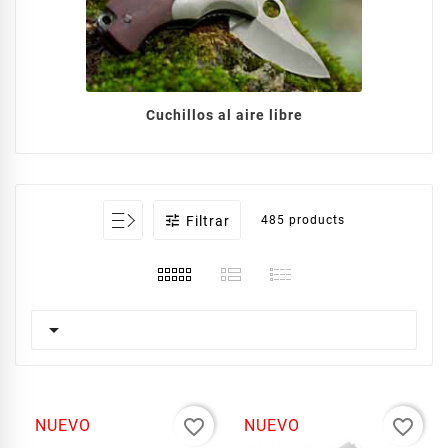
Cuchillos al aire libre

Filtrar
485 products

favorite_border
favorite_border
NUEVO
NUEVO