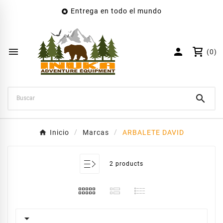
Entrega en todo el mundo

×
Crear lista de deseos
Nombre de la lista de deseos


(0)
Cancelar
Crear lista de deseos

Inicio
Marcas
ARBALETE DAVID
2 products
