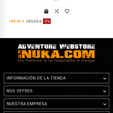



189,95 €
180,45 €
-5%

INFORMACIÓN DE LA TIENDA

NOS OFFRES

NUESTRA EMPRESA