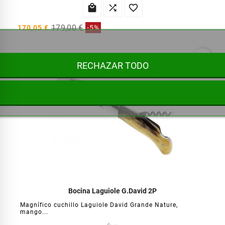



179,00 €
170,05 €
-5%
favorite_border
RECHAZAR TODO
Bocina Laguiole G.David 2P
Magnífico cuchillo Laguiole David Grande Nature,
mango...