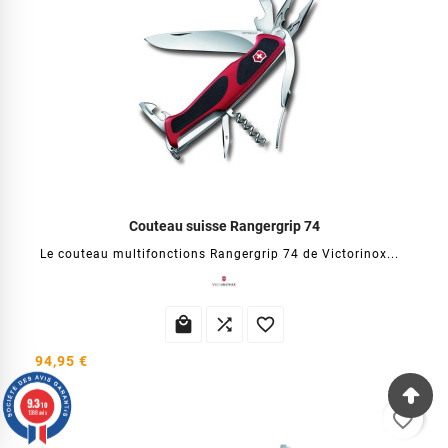
Couteau suisse Rangergrip 74
Le couteau multifonctions Rangergrip 74 de Victorinox...



94,95 €
9.3
/10
1388 avis
favorite_border