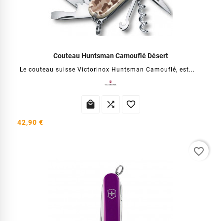
Couteau Huntsman Camouflé Désert
Le couteau suisse Victorinox Huntsman Camouflé, est...



42,90 €
favorite_border