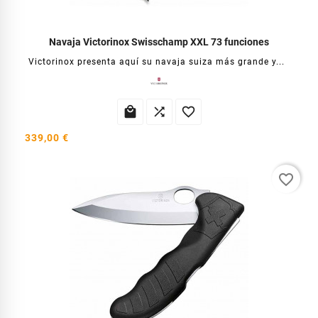
Navaja Victorinox Swisschamp XXL 73 funciones
Victorinox presenta aquí su navaja suiza más grande y...



339,00 €
favorite_border