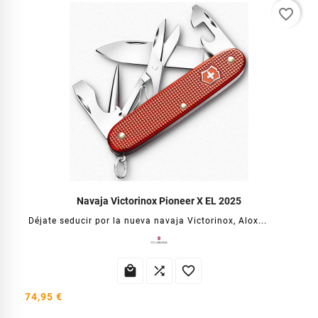
favorite_border
Navaja Victorinox Pioneer X EL 2025
Déjate seducir por la nueva navaja Victorinox, Alox...



74,95 €