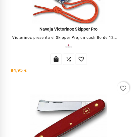
Navaja Victorinox Skipper Pro
Victorinox presenta el Skipper Pro, un cuchillo de 12...



84,95 €
favorite_border