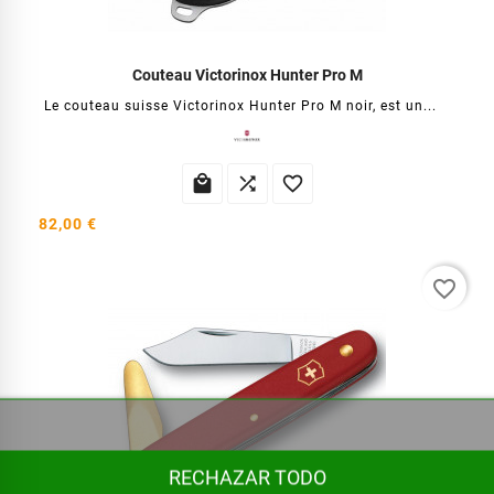
Couteau Victorinox Hunter Pro M
Le couteau suisse Victorinox Hunter Pro M noir, est un...



82,00 €
favorite_border
RECHAZAR TODO