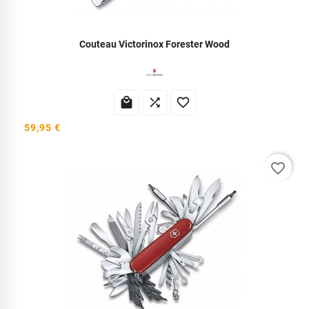
Couteau Victorinox Forester Wood



59,95 €
favorite_border