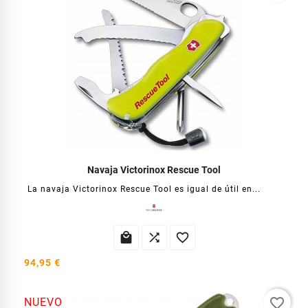
Navaja Victorinox Rescue Tool
La navaja Victorinox Rescue Tool es igual de útil en...



94,95 €
favorite_border
NUEVO