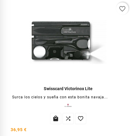
favorite_border
Swisscard Victorinox Lite
Surca los cielos y sueña con esta bonita navaja...



36,95 €