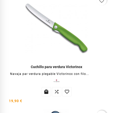
favorite_border
Cuchillo para verdura Victorinox
Navaja par verdura plegable Victorinox con filo...



19,90 €