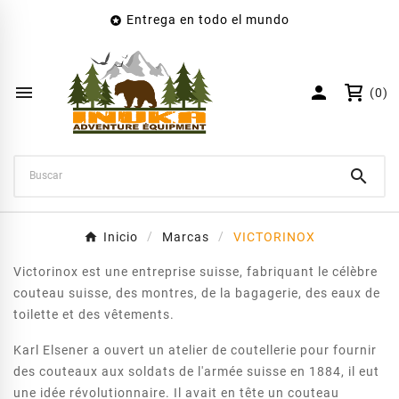
Entrega en todo el mundo

×
Crear lista de deseos
Nombre de la lista de deseos


(0)
Cancelar
Crear lista de deseos

Inicio
Marcas
VICTORINOX
Victorinox est une entreprise suisse, fabriquant le célèbre
couteau suisse, des montres, de la bagagerie, des eaux de
toilette et des vêtements.
Karl Elsener a ouvert un atelier de coutellerie pour fournir
des couteaux aux soldats de l'armée suisse en 1884, il eut
une idée révolutionnaire. Il avait en tête un couteau