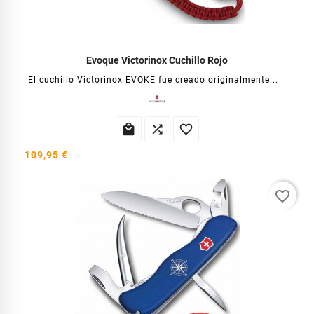
Evoque Victorinox Cuchillo Rojo
El cuchillo Victorinox EVOKE fue creado originalmente...



109,95 €
favorite_border