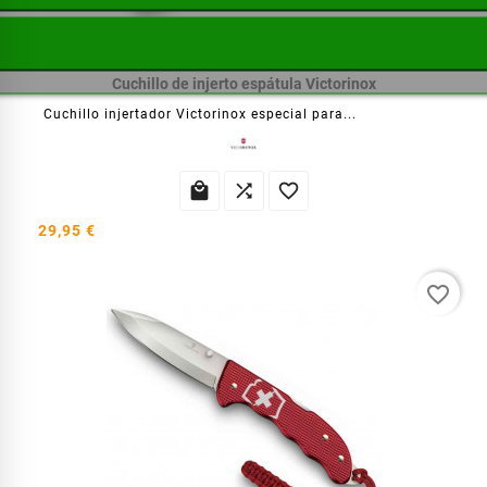
Cuchillo de injerto espátula Victorinox
Cuchillo injertador Victorinox especial para...



29,95 €
favorite_border