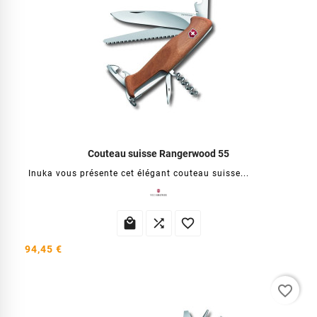
Couteau suisse Rangerwood 55
Inuka vous présente cet élégant couteau suisse...



94,45 €
favorite_border