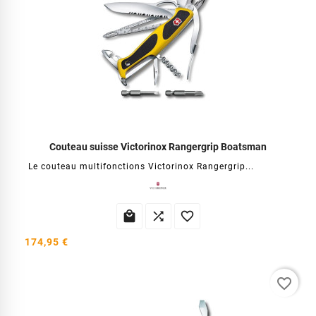
Couteau suisse Victorinox Rangergrip Boatsman
Le couteau multifonctions Victorinox Rangergrip...



174,95 €
favorite_border