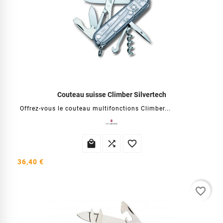
Couteau suisse Climber Silvertech
Offrez-vous le couteau multifonctions Climber...



36,40 €
favorite_border