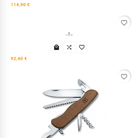
114,90 €
favorite_border



92,40 €
favorite_border