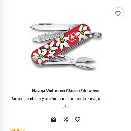
favorite_border
Navaja Victorinox Classic Edelweiss
Surca los cielos y sueña con esta bonita navaja...



24,00 €