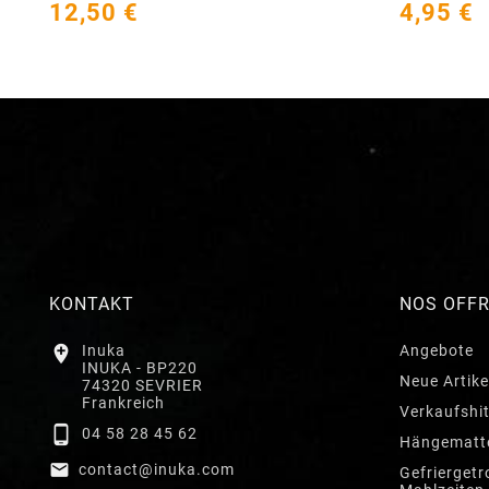
12,50 €
4,95 €
KONTAKT
NOS OFF

Inuka
Angebote
INUKA - BP220
Neue Artike
74320 SEVRIER
Frankreich
Verkaufshi

04 58 28 45 62
Hängematt

contact@inuka.com
Gefriergetr