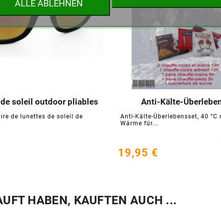
ALLE ABLEHNEN
Abbrechen
Wunschliste erstellen
de soleil outdoor pliables
Anti-Kälte-Überlebe






ire de lunettes de soleil de
Anti-Kälte-Überlebensset, 40 °C 
.
Wärme für...
19,95 €
AUFT HABEN, KAUFTEN AUCH ...