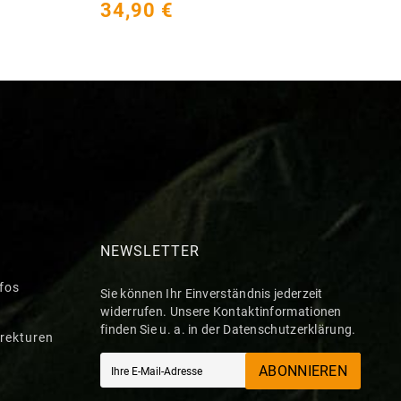
34,90 €
2
NEWSLETTER
nfos
Sie können Ihr Einverständnis jederzeit
widerrufen. Unsere Kontaktinformationen
finden Sie u. a. in der Datenschutzerklärung.
rekturen
ABONNIEREN