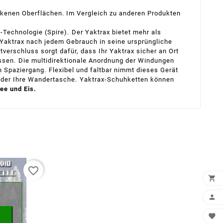
ockenen Oberflächen. Im Vergleich zu anderen Produkten
-Technologie (Spire).
Der Yaktrax bietet mehr als
 Yaktrax nach jedem Gebrauch in seine ursprüngliche
ttverschluss sorgt dafür, dass Ihr Yaktrax sicher an Ort
ssen.
Die multidirektionale Anordnung der Windungen
n Spaziergang.
Flexibel und faltbar nimmt dieses Gerät
oder Ihre Wandertasche.
Yaktrax-Schuhketten können
ee und Eis.
favorite_border
×


