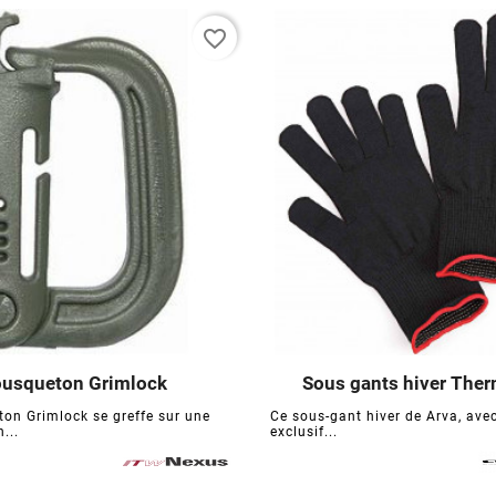
favorite_border
usqueton Grimlock
Sous gants hiver Ther






on Grimlock se greffe sur une
Ce sous-gant hiver de Arva, avec
...
exclusif...