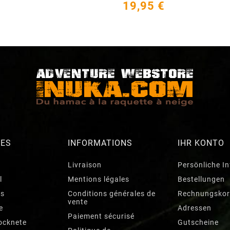
19,95 €
RES
INFORMATIONS
IHR KONTO
Livraison
Persönliche I
l
Mentions légales
Bestellungen
ts
Conditions générales de
Rechnungskor
vente
e
Adressen
Paiement sécurisé
ocknete
Gutscheine