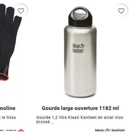
favorite_border
favorite_border
moline
Gourde large ouverture 1182 ml





 le tissu
Gourde 1,2 litre Klean Kanteen en acier inox
L
brossé...
p