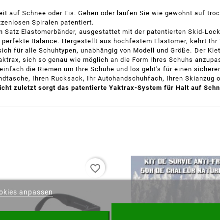
eit auf Schnee oder Eis. Gehen oder laufen Sie wie gewohnt auf tr
tzenlosen Spiralen patentiert.
n Satz Elastomerbänder, ausgestattet mit der patentierten Skid-Lock
d perfekte Balance.
Hergestellt aus hochfestem Elastomer, kehrt Ihr
 sich für alle Schuhtypen, unabhängig von Modell und Größe.
Der Kle
ktrax, sich so genau wie möglich an die Form Ihres Schuhs anzupa
einfach die Riemen um Ihre Schuhe und los geht's für einen sichere
andtasche, Ihren Rucksack, Ihr Autohandschuhfach, Ihren Skianzug 
icht zuletzt sorgt das patentierte Yaktrax-System für Halt auf Schn
favorite_border
nschliste erstellen
okies anpassen
der Wunschliste