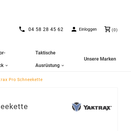


04 58 28 45 62
Einloggen
(0)
or-
Taktische
Unsere Marken
ck
Ausrüstung
trax Pro Schneekette
neekette