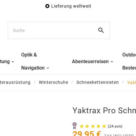

Lieferung weltweit

Optik &
Outdo
stung
Abenteuerreisen
Navigation
Beste
terausrüstung
Winterschuhe
Schneekettennieten
Yak
Yaktrax Pro Sch
29,95 €
TAX INCLUDED