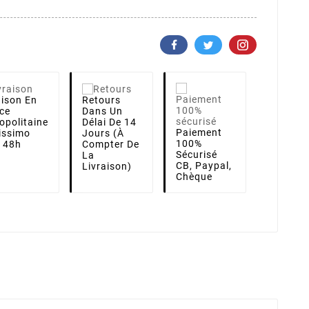
aison
En
Retours
ce
Dans Un
opolitaine
Délai De 14
Paiement
lissimo
Jours (à
100%
i 48h
Compter De
Sécurisé
La
CB, Paypal,
Livraison)
Chèque