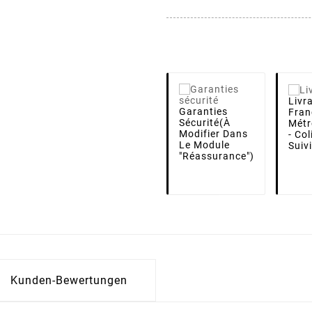
Livr
Garanties
Fran
Sécurité
(à
Métr
Modifier Dans
- Co
Le Module
Suiv
"Réassurance")
Kunden-Bewertungen