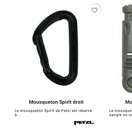
favorite_border
Mousqueton Spirit droit
Mo





Le mousqueton Spirit de Petzl est réservé
Le mousquet
à...
sangle ou un