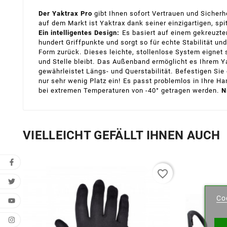
Der Yaktrax Pro
gibt Ihnen sofort Vertrauen und Sicherh
auf dem Markt ist Yaktrax dank seiner einzigartigen, spi
Ein intelligentes Design:
Es basiert auf einem gekreuzte
hundert Griffpunkte und sorgt so für echte Stabilität un
Form zurück.
Dieses leichte, stollenlose System eignet
und Stelle bleibt.
Das Außenband ermöglicht es Ihrem Ya
gewährleistet Längs- und Querstabilität.
Befestigen Sie 
nur sehr wenig Platz ein!
Es passt problemlos in Ihre H
bei extremen Temperaturen von -40° getragen werden.
N
VIELLEICHT GEFÄLLT IHNEN AUCH
favorite_border
Wu
Co
Name 