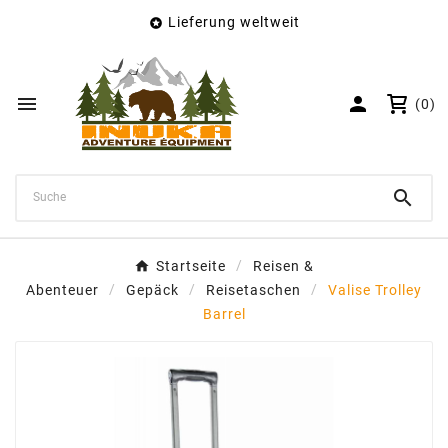
Lieferung weltweit

×
Wunschliste erstellen
Name der Wunschliste


(0)
Abbrechen
Wunschliste erstellen

Startseite
Reisen &
Abenteuer
Gepäck
Reisetaschen
Valise Trolley
Barrel