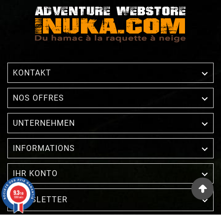

KONTAKT

NOS OFFRES

UNTERNEHMEN

INFORMATIONS

IHR KONTO
9.3
/10
1388 avis
NEWSLETTER
