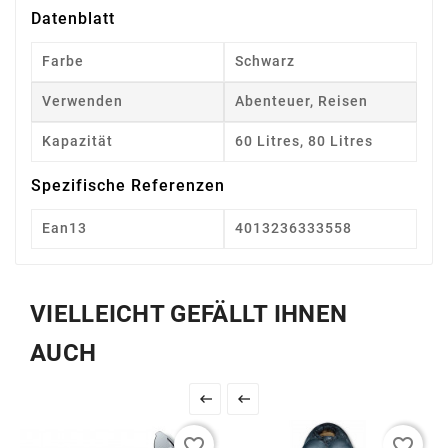
Datenblatt
Farbe
Schwarz
Verwenden
Abenteuer, Reisen
Kapazität
60 Litres, 80 Litres
Spezifische Referenzen
Ean13
4013236333558
VIELLEICHT GEFÄLLT IHNEN
AUCH


favorite_border
favorite_border