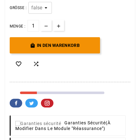
GRÖSSE :
MENGE :

IN DEN WARENKORB


Garanties Sécurité
(à
Modifier Dans Le Module "Réassurance")