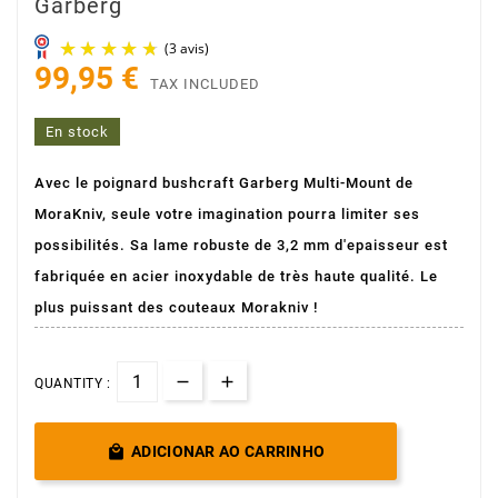
Garberg
99,95 €
TAX INCLUDED
En stock
Avec le poignard bushcraft Garberg Multi-Mount de
MoraKniv, seule votre imagination pourra limiter ses
(3 avis)
possibilités. Sa lame robuste de 3,2 mm d'epaisseur est
fabriquée en acier inoxydable de très haute qualité.
Le
plus puissant
des couteaux Morakniv !
QUANTITY :

ADICIONAR AO CARRINHO