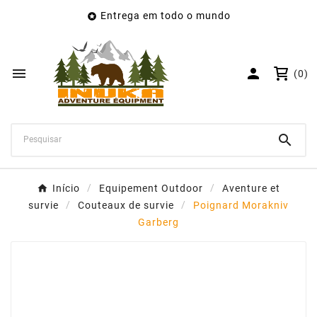
Entrega em todo o mundo

×
Create wishlist
Wishlist name


(0)
Cancelar
Create wishlist

Início
Equipement Outdoor
Aventure et
survie
Couteaux de survie
Poignard Morakniv
Garberg