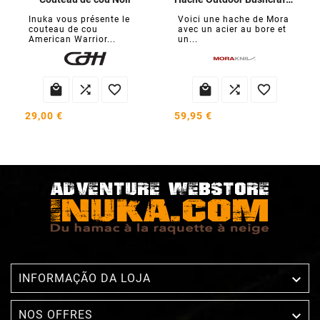
Inuka vous présente le
Voici une hache de Mora
couteau de cou
avec un acier au bore et
American Warrior...
un...






29,00 €
59,95 €

INFORMAÇÃO DA LOJA

NOS OFFRES