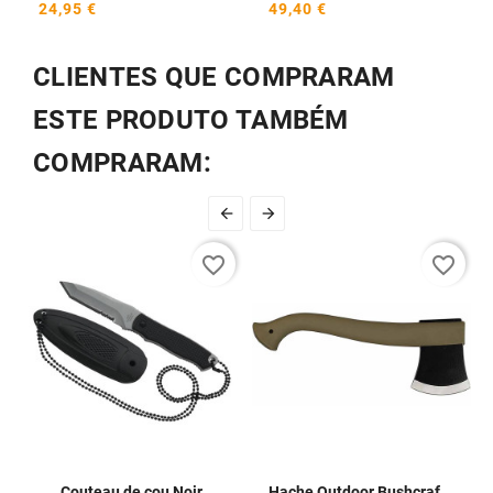
24,95 €
49,40 €
CLIENTES QUE COMPRARAM
ESTE PRODUTO TAMBÉM
COMPRARAM:


favorite_border
favorite_border
Couteau de cou Noir
Hache Outdoor Bushcraft Mora