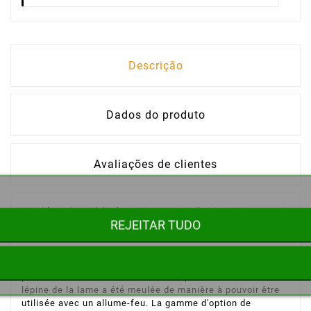
Descrição
Dados do produto
Avaliações de clientes
Voici le poignard Garberg Muti-Mount de MoraKniv, un vrai
REJEITAR TUDO
couteau de survie et bushcraft comme sait les faire la
société suédoise Morakniv. Une lame épaisse de 3,2 mm
en acier inoxydable est placée sur l'un des modèles les
plus robustes jamais fabriqués. Le meulage Scandigrind
permet au couteau de rester affûté plus facilement et
lépine de la lame a été meulée de manière à pouvoir être
utilisée avec un allume-feu.
La gamme d'option de