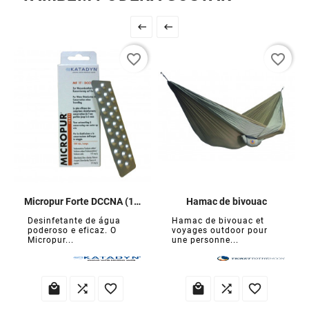


favorite_border
favorite_border
Micropur Forte DCCNA (100 comprimidos)
Hamac de bivouac
Desinfetante de água
Hamac de bivouac et
poderoso e eficaz. O
voyages outdoor pour
Micropur...
une personne...





