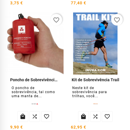
3,75 €
77,40 €
favorite_border
favorite_border
Poncho de Sobrevivência ARVA
Kit de Sobrevivência Trail
O poncho de
Neste kit de
sobrevivência, tal como
sobrevivência para
uma manta de...
trilhas, você...






9,90 €
62,95 €