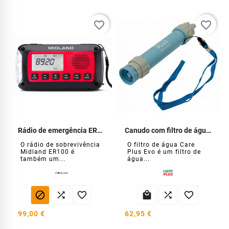
favorite_border
favorite_border
Rádio de emergência ER100 Midland
Canudo com filtro de água EVO Care Plus
O rádio de sobrevivência
O filtro de água Care
Midland ER100 é
Plus Evo é um filtro de
também um...
água...






99,00 €
62,95 €