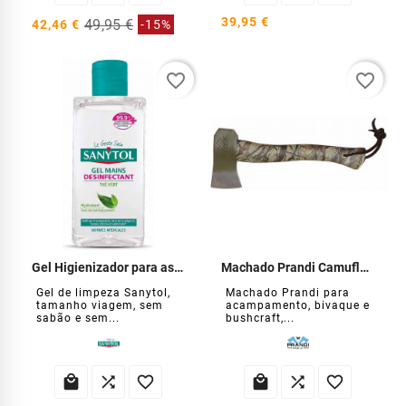
39,95 €
49,95 €
42,46 €
-15%
favorite_border
favorite_border
Gel Higienizador para as Mãos 75 ml
Machado Prandi Camuflado Edição Especial
Gel de limpeza Sanytol,
Machado Prandi para
tamanho viagem, sem
acampamento, bivaque e
sabão e sem...
bushcraft,...





