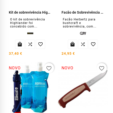
Kit de sobrevivência Highlander
Facão de Sobrevivência e Selva
O kit de sobrevivência
Facão Herbertz para
Highlander foi
bushcraft e
concebido com...
sobrevivência, com...






37,40 €
24,95 €
favorite_border
favorite_border
NOVO
NOVO