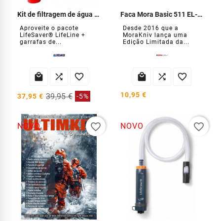
Kit de filtragem de água Lifeline
Faca Mora Basic 511 EL-2026
Aproveite o pacote
Desde 2016 que a
LifeSaver® LifeLine +
MoraKniv lança uma
garrafas de...
Edição Limitada da...






10,95 €
39,95 €
37,95 €
-5%
favorite_border
favorite_border
NOVO
NOVO