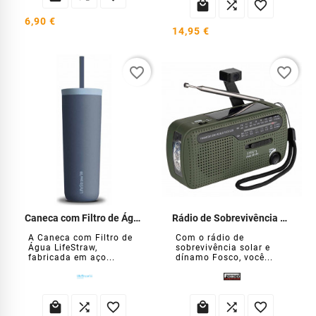



6,90 €
14,95 €
favorite_border
favorite_border
Caneca com Filtro de Água LifeStraw
Rádio de Sobrevivência Solar e Dínamo
A Caneca com Filtro de
Com o rádio de
Água LifeStraw,
sobrevivência solar e
fabricada em aço...
dínamo Fosco, você...





