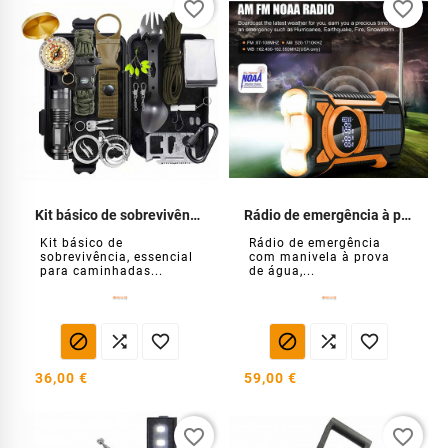
favorite_border
favorite_border
Kit básico de sobrevivência
Rádio de emergência à prova de água com manivela
Kit básico de
Rádio de emergência
sobrevivência, essencial
com manivela à prova
para caminhadas...
de água,...






36,00 €
59,00 €
favorite_border
favorite_border