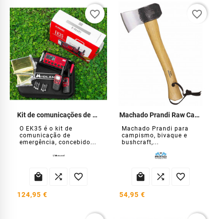
favorite_border
favorite_border
Kit de comunicações de emergência Midland EK35
Machado Prandi Raw Camp
O EK35 é o kit de
Machado Prandi para
comunicação de
campismo, bivaque e
emergência, concebido...
bushcraft,...






124,95 €
54,95 €