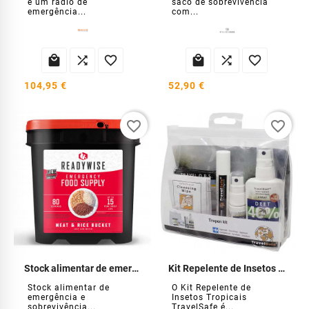
é um rádio de
saco de sobrevivência
emergência...
com...






104,95 €
52,90 €
favorite_border
favorite_border
Stock alimentar de emergência de carne e arroz
Kit Repelente de Insetos Tropicais
Stock alimentar de
O Kit Repelente de
emergência e
Insetos Tropicais
sobrevivência...
TravelSafe é...