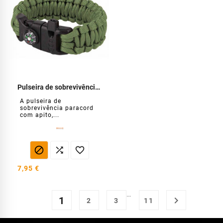
Pulseira de sobrevivência completa
A pulseira de
sobrevivência paracord
com apito,...



7,95 €
…
1

2
3
11