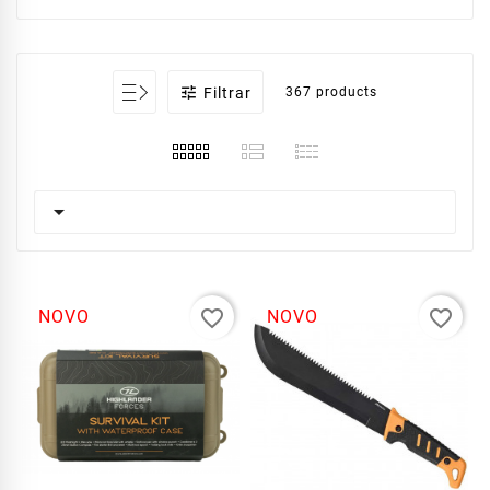

Filtrar
367 products

favorite_border
favorite_border
NOVO
NOVO