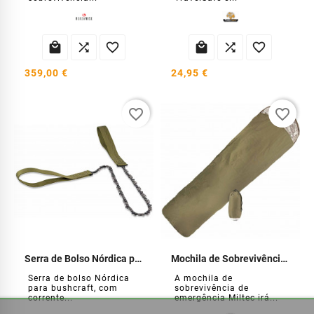






359,00 €
24,95 €
favorite_border
favorite_border
Serra de Bolso Nórdica para Bushcraft
Mochila de Sobrevivência de Emergência
Serra de bolso Nórdica
A mochila de
para bushcraft, com
sobrevivência de
corrente...
emergência Miltec irá...