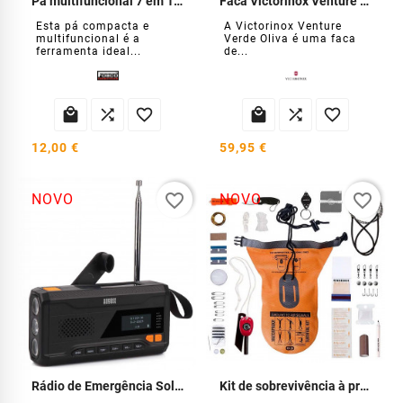
Pá multifuncional 7 em 1 para atividades ao ar livre
Faca Victorinox Venture Verde Oliva
Esta pá compacta e
A Victorinox Venture
multifuncional é a
Verde Oliva é uma faca
ferramenta ideal...
de...






12,00 €
59,95 €
favorite_border
favorite_border
NOVO
NOVO
Rádio de Emergência Solar com Dínamo USB
Kit de sobrevivência à prova de água BCB