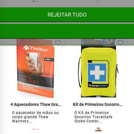






REJEITAR TUDO
49,00 €
19,95 €
favorite_border
favorite_border
4 Aquecedores Thaw Grandes
Kit de Primeiros Socorros Globe Combi
O aquecedor de mãos ou
O Kit de Primeiros
corpo grande Thaw
Socorros TravelSafe
Warmers...
Globe Combi...