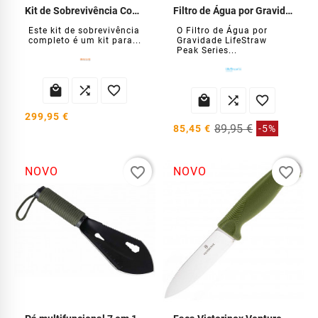
Kit de Sobrevivência Completo
Filtro de Água por Gravidade LifeStraw Peak Series
Este kit de sobrevivência
O Filtro de Água por
completo é um kit para...
Gravidade LifeStraw
Peak Series...






299,95 €
89,95 €
85,45 €
-5%
favorite_border
favorite_border
NOVO
NOVO