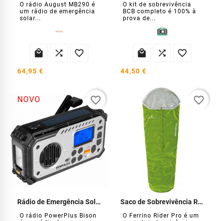
O rádio August MB290 é
O kit de sobrevivência
um rádio de emergência
BCB completo é 100% à
solar...
prova de...






64,95 €
44,50 €
favorite_border
favorite_border
NOVO
Rádio de Emergência Solar com Dínamo USB
Saco de Sobrevivência Rider Pro
O rádio PowerPlus Bison
O Ferrino Rider Pro é um