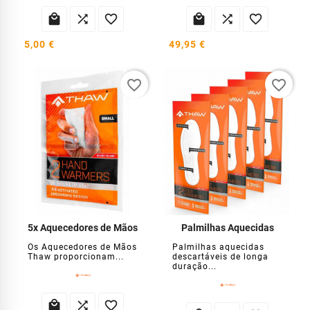






5,00 €
49,95 €
favorite_border
favorite_border
5x Aquecedores de Mãos
Palmilhas Aquecidas
Os Aquecedores de Mãos
Palmilhas aquecidas
Thaw proporcionam...
descartáveis ​​de longa
duração...


