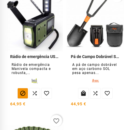
Rádio de emergência USB Solar Dynamo
Pá de Campo Dobrável SOL
Rádio de emergência
A pá de campo dobrável
Manivela compacta e
em aço carbono SOL
robusta,...
pesa apenas...






64,95 €
44,95 €
favorite_border