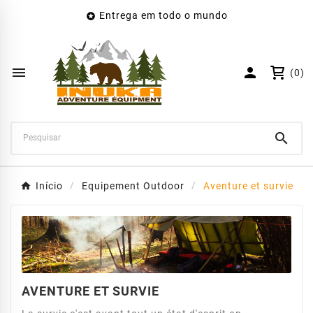
Entrega em todo o mundo

×
Create wishlist
Wishlist name


(0)
Cancelar
Create wishlist

Início
Equipement Outdoor
Aventure et survie
AVENTURE ET SURVIE