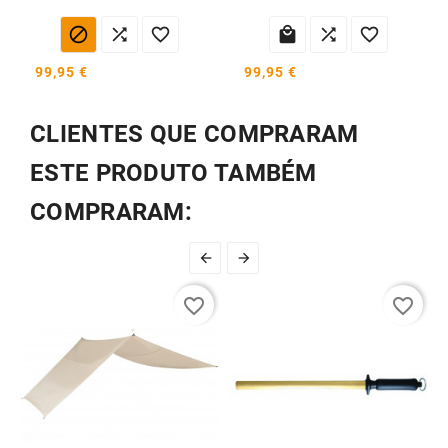






99,95 €
99,95 €
CLIENTES QUE COMPRARAM
ESTE PRODUTO TAMBÉM
COMPRARAM:


favorite_border
favorite_border