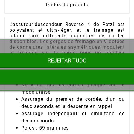
Dados do produto
L'assureur-descendeur Reverso 4 de Petzl est
polyvalent et ultra-léger, et le freinage est
adapté aux différents diamètres de cordes
disponibles. Les gorges de freinage en V dotées
de cannelures latérales asymétriques modulent
le freinage sur la corde pour un meilleur
contrôle. Le mode Reverso permet d'assurer un
REJEITAR TUDO
ou deux seconds.
Caractéristiques techniques du descendeur Reverso 4 Petzl :
Ne vrille pas les cordes quelque soit le
mode utilisé
Assurage du premier de cordée, d'un ou
deux seconds et la descente en rappel
Assurage indépendant et simultané de
deux seconds
Poids : 59 grammes