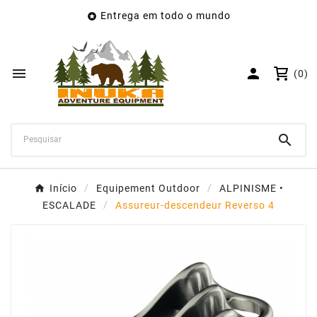
Entrega em todo o mundo

×
Create wishlist
Wishlist name


(0)
Cancelar
Create wishlist

Início
Equipement Outdoor
ALPINISME •
ESCALADE
Assureur-descendeur Reverso 4