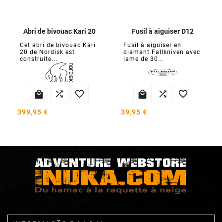
Abri de bivouac Kari 20
Fusil à aiguiser D12
Cet abri de bivouac Kari
Fusil à aiguiser en
20 de Nordisk est
diamant Fallkniven avec
construite...
lame de 30...






399,95 €
39,95 €