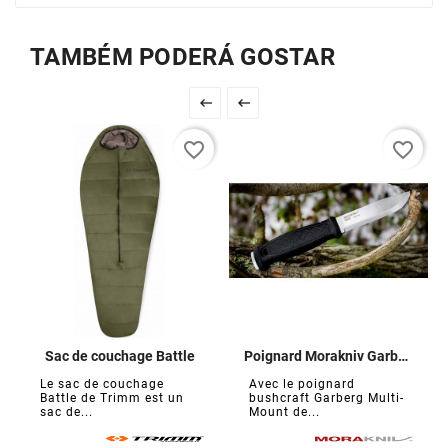
TAMBÉM PODERÁ GOSTAR


favorite_border
favorite_border
Sac de couchage Battle
Poignard Morakniv Garberg
Le sac de couchage
Avec le poignard
Battle de Trimm est un
bushcraft Garberg Multi-
sac de...
Mount de...