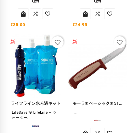






€35.00
€24.95
favorite_border
favorite_border
新
新
ライフライン水ろ過キット
モーラ® ベーシック® 511 EL-2026 ナイフ
...
LifeSaver® LifeLine + ウ
ォーター...