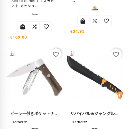
...
Sea to Summit エスカピ
スト メッシュ...






€34.95
€169.00
favorite_border
favorite_border
新
新
ピーラー付きポケットナイフ
サバイバル＆ジャングルマチェット
Herbertz...
Herbertz...