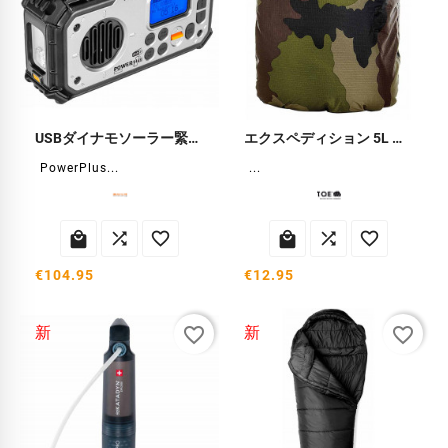
USBダイナモソーラー緊急ラジオ
エクスペディション 5L 防水バッグ
PowerPlus...
...






€104.95
€12.95
favorite_border
favorite_border
新
新