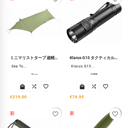
ミニマリストタープ 超軽量シェルター
Klarus G15 タクティカルフラッシュライト 4200ルーメン
Sea To...
Klarus G15...






€219.00
€74.95
favorite_border
favorite_border
新
新