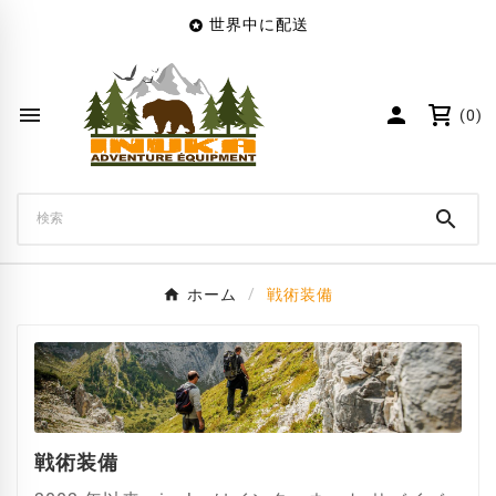
世界中に配送

×
Create wishlist
Wishlist name


(0)
キャンセル
Create wishlist

ホーム
戦術装備
戦術装備