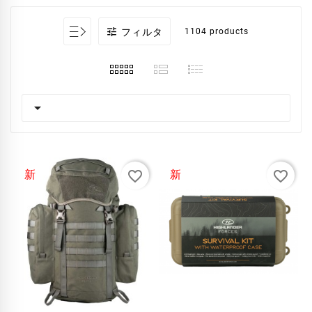

フィルタ
1104 products

favorite_border
favorite_border
新
新