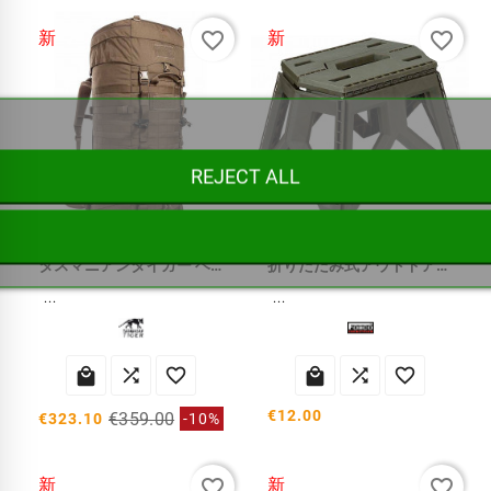
favorite_border
favorite_border
新
新
REJECT ALL
タスマニアンタイガー ベースパック 75 バックパック
折りたたみ式アウトドアスツール
...
...






€12.00
€359.00
€323.10
-10%
favorite_border
favorite_border
新
新