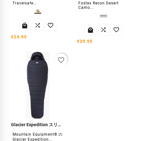
Travelsafe...
Fostex Recon Desert
Camo...






€24.95
€29.95
favorite_border
Glacier Expedition スリーピングバッグ
Mountain Equipment® の
Glacier Expedition...