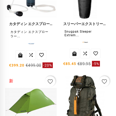
カタディン エクスプローラー プロ 浄水器
スリーパーエクストリーム寝袋 黒
Snugpak Sleeper
カタディン エクスプロー
Extrem...
ラー...






€89.95
€85.45
-5%
€499.00
€399.20
-20%
favorite_border
favorite_border
新