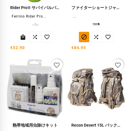
Rider Pro® サバイバルバッグ
ファイターショートジャケット
Ferrino Rider Pro...
...






€52.90
€84.95
favorite_border
favorite_border
熱帯地域用虫除けキット
Recon Desert 15L バックパック