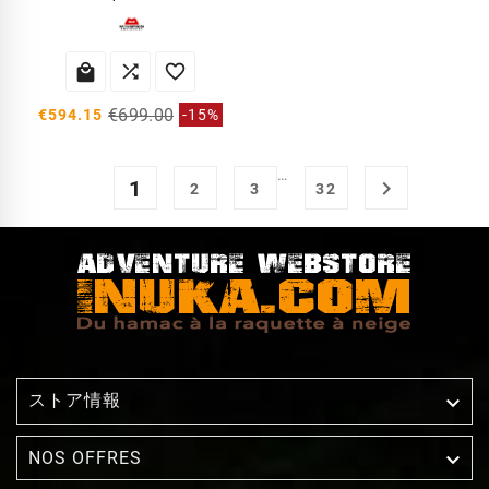



€699.00
€594.15
-15%
…
1

2
3
32
ストア情報


NOS OFFRES