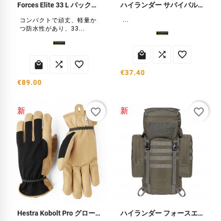
Forces Elite 33 L バックパック
ハイランダー サバイバルキット
...
コンパクトで頑丈、軽量か
つ防水性があり、33...






€37.40
€89.00
favorite_border
favorite_border
新
新
Hestra Kobolt Pro グローブ
ハイランダー フォースエリート 44リットル バックパック