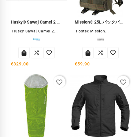
Husky® Sawaj Camel 2 テント
Mission® 25L バックパック
Husky Sawaj Camel 2...
Fostex Mission...






€329.00
€59.90
favorite_border
favorite_border