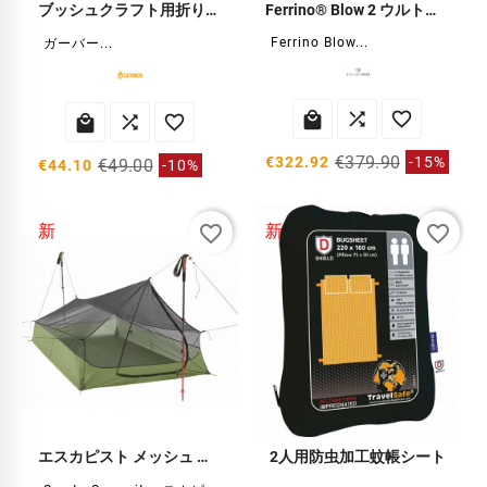
ブッシュクラフト用折りたたみノコギリ
Ferrino® Blow 2 ウルトラライトテント
Ferrino Blow...
ガーバー...






€379.90
€322.92
-15%
€49.00
€44.10
-10%
favorite_border
favorite_border
新
新
エスカピスト メッシュ バグシェルター
2人用防虫加工蚊帳シート