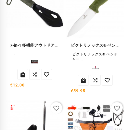
7-in-1 多機能アウトドアシャベル
ビクトリノックス® ベンチャー オリーブグリーン ナイフ
...
ビクトリノックス® ベンチ
ャー...






€12.00
€59.95
favorite_border
favorite_border
新
新