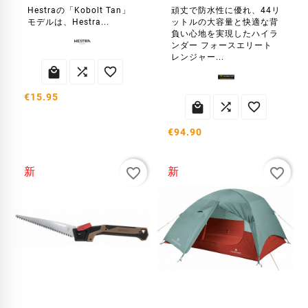
Hestraの「Kobolt Tan」
頑丈で防水性に優れ、44リ
モデルは、Hestra...
ットルの大容量と快適な背
負い心地を実現したハイラ
ンダー フォースエリート
レンジャー...



€15.95



€94.90
favorite_border
favorite_border
新
新