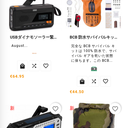
USBダイナモソーラー緊急ラジオ
BCB 防水サバイバルキット
August...
完全な BCB サバイバル キ
ットは 100% 防水で、サバ
イバル ギアを乾いた状態
に保ちます。この BCB...



€64.95



€44.50
favorite_border
favorite_border
新
新