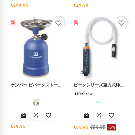
€299.95
€29.90
favorite_border
favorite_border
新
新
ケンパー ビバークストーブ
ピークシリーズ重力式浄水器
...
LifeStraw...






€39.95
€89.95
€85.45
-5%