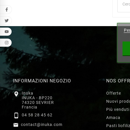
Cr
Per
Nome l
INFORMAZIONI NEGOZIO
NOS OFF

Inuka
Offerte
INUKA - BP220
Nuovi prodo
74320 SEVRIER
Francia
Più venduti

04 58 28 45 62
Amaca

contact@inuka.com
Pasti liofili