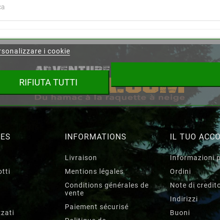
ea lista dei desideri
sonalizzare i cookie
ista dei desideri
RIFIUTA TUTTI
Annulla
Crea lista dei desideri
RES
INFORMATIONS
IL TUO ACC
Livraison
Informazioni 
tti
Mentions légales
Ordini
Conditions générales de
Note di credit
vente
Indirizzi
Paiement sécurisé
zzati
Buoni