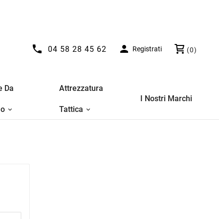


04 58 28 45 62
Registrati
(0)
e Da
Attrezzatura
I Nostri Marchi
no
Tattica