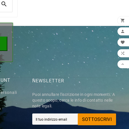

×





OUNT
NEWSLETTER
personali
Puoi annullare l'iscrizione in ogni momenti. A
questo scopo, cerca le info di contatto nelle
note legali.
o
SOTTOSCRIVI