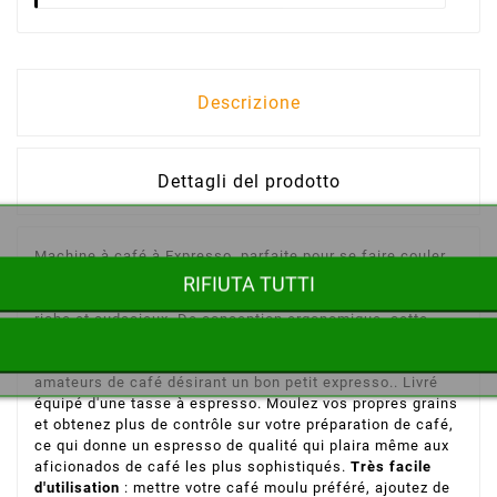
Descrizione
Dettagli del prodotto
Machine à café à Expresso, parfaite pour se faire couler
un bon petit café expresso après de longues randonnées,
RIFIUTA TUTTI
une pression d'extraction puissante pour un espresso
riche et audacieux
.
De conception ergonomique, cette
machine à café expresso est compacte et légère, elle est
parfaite en voyage, en voiture ou camping-car
, pour les
amateurs de café désirant un bon petit expresso.
. Livré
équipé d'une tasse à espresso. Moulez vos propres grains
et obtenez plus de contrôle sur votre préparation de café,
ce qui donne un espresso de qualité qui plaira même aux
aficionados de café les plus sophistiqués.
Très facile
d'utilisation
: mettre votre café moulu préféré, ajoutez de