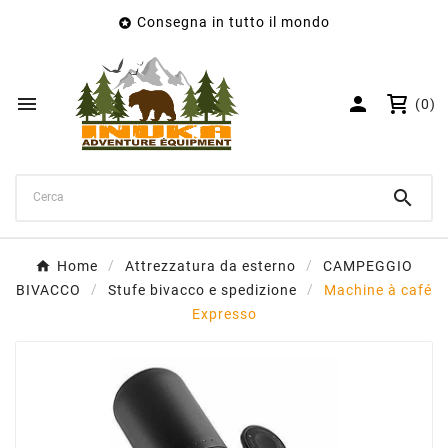
Consegna in tutto il mondo

×
Crea lista dei desideri
Nome lista dei desideri


(0)
Annulla
Crea lista dei desideri

Home
Attrezzatura da esterno
CAMPEGGIO
BIVACCO
Stufe bivacco e spedizione
Machine à café
Expresso