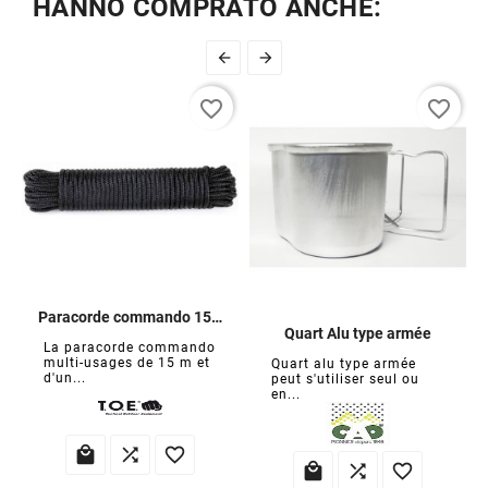
HANNO COMPRATO ANCHE:


favorite_border
favorite_border
Paracorde commando 15m Ø7mm
Quart Alu type armée
La paracorde commando
multi-usages de 15 m et
Quart alu type armée
d'un...
peut s'utiliser seul ou
en...





