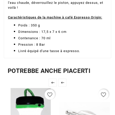
l'eau chaude, déverrouillez le piston, appuyez dessus, et
voilà !
Caractéristiques de la machine à café Espresso Origin:
Poids : 350 g
Dimensions : 17,5 x 7 x 6 cm
Contenance : 70 ml
Pression : 8 Bar
Livré équipé d'une tasse à espresso
.
POTREBBE ANCHE PIACERTI


favorite_border
favorite_border