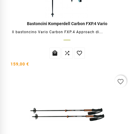
Bastoncini Komperdell Carbon FXP.4 Vario
Il bastoncino Vario Carbon FXP.4 Approach di...



159,00 €
favorite_border