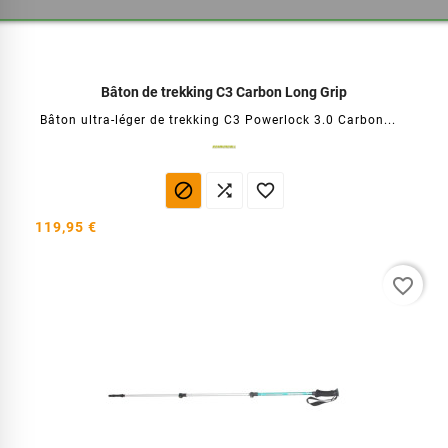
Bâton de trekking C3 Carbon Long Grip
Bâton ultra-léger de trekking C3 Powerlock 3.0 Carbon...



119,95 €
favorite_border