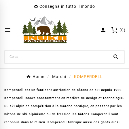
Consegna in tutto il mondo

×
Crea lista dei desideri
Nome lista dei desideri


(0)
Annulla
Crea lista dei desideri

Home
Marchi
KOMPERDELL
Komperdell est un fabricant autrichien de bâtons de ski depuis 1922.
Komperdell innove constamment en matière de design et technologie.
Du ski alpin de compétition à la marche nordique, en passant par les
bâtons de ski-alpinisme ou de freeride les bâtons Komperdell sont
reconnus dans le milieu. Komperdell fabrique aussi des gants ainsi