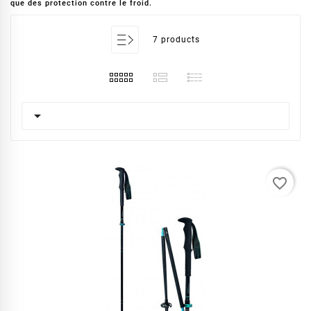
que des protection contre le froid.
7 products

favorite_border