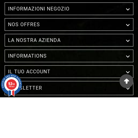

INFORMAZIONI NEGOZIO

NOS OFFRES

LA NOSTRA AZIENDA

INFORMATIONS

IL TUO ACCOUNT
9.3
/10
1388 avis
NEWSLETTER

Mercante approvato dalla Società Recensioni Garantite,
clicca qui per visualizzare l'attestato
.
© 2022 - Inuka - Site Réalisé Par Etowline