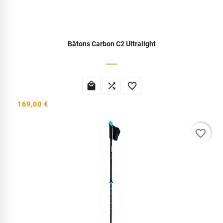
Bâtons Carbon C2 Ultralight



169,00 €
favorite_border