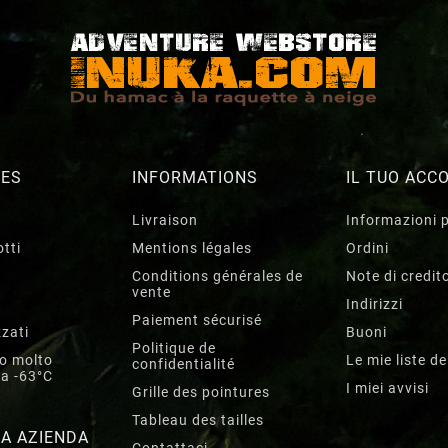
RES
INFORMATIONS
IL TUO ACC
Livraison
Informazioni 
tti
Mentions légales
Ordini
Conditions générales de
Note di credit
vente
Indirizzi
Paiement sécurisé
zzati
Buoni
Politique de
lo molto
Le mie liste de
confidentialité
 a -63°C
I miei avvisi
Grille des pointures
Tableau des tailles
A AZIENDA
Contattaci