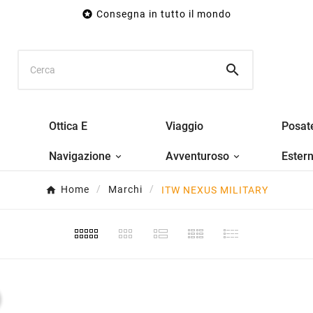

Consegna in tutto il mondo

Ottica E
Viaggio
Posat
Navigazione
Avventuroso
Ester
Home
Marchi
ITW NEXUS MILITARY