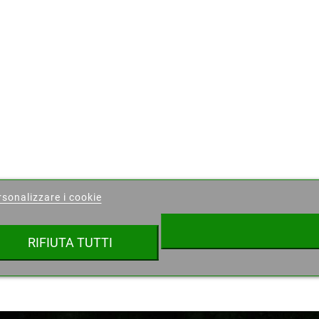
ea lista dei desideri
sonalizzare i cookie
ista dei desideri
RIFIUTA TUTTI
Annulla
Crea lista dei desideri