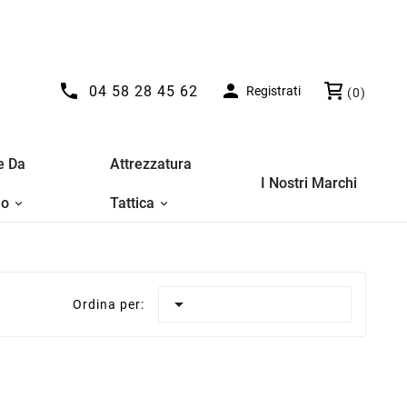


04 58 28 45 62
Registrati
(0)
e Da
Attrezzatura
I Nostri Marchi
no
Tattica

Ordina per: