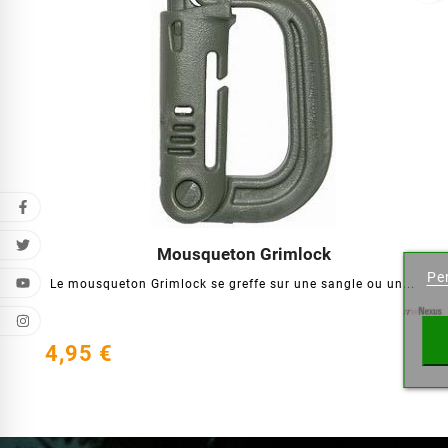
Cr
Mousqueton Grimlock




Per
Le mousqueton Grimlock se greffe sur une sangle ou un...
Nome l
4,95 €