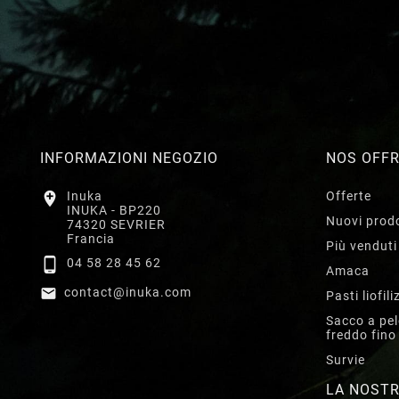
INFORMAZIONI NEGOZIO
NOS OFF

Inuka
Offerte
INUKA - BP220
Nuovi prodo
74320 SEVRIER
Francia
Più venduti

04 58 28 45 62
Amaca

contact@inuka.com
Pasti liofili
Sacco a pe
freddo fino
Survie
LA NOSTR