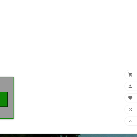
×




