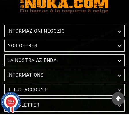

INFORMAZIONI NEGOZIO

NOS OFFRES

LA NOSTRA AZIENDA

INFORMATIONS

IL TUO ACCOUNT
9.3
/10
1388 avis
NEWSLETTER

Mercante approvato dalla Società Recensioni Garantite,
clicca qui per visualizzare l'attestato
.