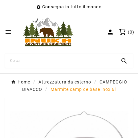
Consegna in tutto il mondo

×
Crea lista dei desideri
Nome lista dei desideri


(0)
Annulla
Crea lista dei desideri

Home
Attrezzatura da esterno
CAMPEGGIO
BIVACCO
Marmite camp de base inox 6l