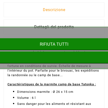
Descrizione
Dettagli del prodotto
Grande marmite de bivouac Tatonka en acier inoxydable
RIFIUTA TUTTI
de très grande qualité, d'une capacité de 6 litres, parfaite
pour un groupe de 4 à 6 personnes. Inoxydable et sans
danger pour les aliments.
L'anse de la marmite, vous
permettra de suspendre celle-ci au-dessus d'un feu de
fortune en conditions de survie.
Échelle de mesure à
l'intérieur du pot
.
Parfaite pour le bivouac, les expéditions
la randonnée ou le camp de base...
Caractéristiques de la marmite camp de base Tatonka :
Dimensions
marmite : Ø 26 x 15 cm
Volume : 6 l
Sans danger pour les aliments et résistant aux