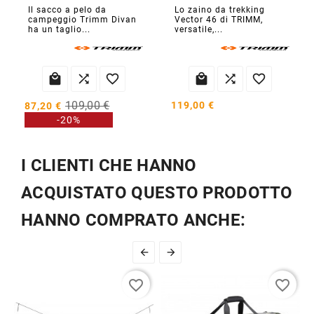
Il sacco a pelo da
Lo zaino da trekking
campeggio Trimm Divan
Vector 46 di TRIMM,
ha un taglio...
versatile,...






109,00 €
119,00 €
87,20 €
-20%
I CLIENTI CHE HANNO
ACQUISTATO QUESTO PRODOTTO
HANNO COMPRATO ANCHE:


favorite_border
favorite_border