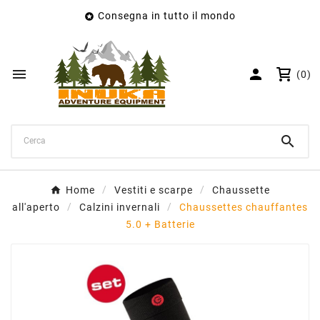
Consegna in tutto il mondo

×
Crea lista dei desideri
Nome lista dei desideri


(0)
Annulla
Crea lista dei desideri

Home
Vestiti e scarpe
Chaussette
all'aperto
Calzini invernali
Chaussettes chauffantes
5.0 + Batterie