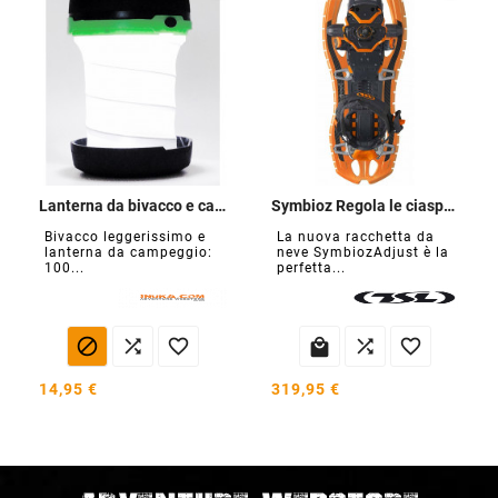
Lanterna da bivacco e campeggio
Symbioz Regola le ciaspole
Bivacco leggerissimo e
La nuova racchetta da
lanterna da campeggio:
neve SymbiozAdjust è la
100...
perfetta...






14,95 €
319,95 €