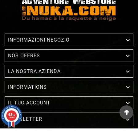

INFORMAZIONI NEGOZIO

NOS OFFRES

LA NOSTRA AZIENDA

INFORMATIONS

IL TUO ACCOUNT
9.3
/10
NEWSLETTER

1388 avis
Mercante approvato dalla Società Recensioni Garantite,