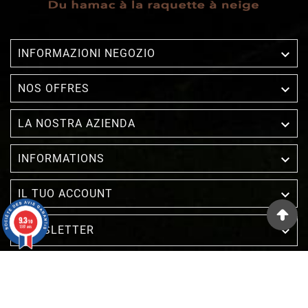

INFORMAZIONI NEGOZIO

NOS OFFRES

LA NOSTRA AZIENDA

INFORMATIONS

IL TUO ACCOUNT
9.3
/10
1387 avis
NEWSLETTER

Mercante approvato dalla Società Recensioni Garantite,
clicca qui per visualizzare l'attestato
.