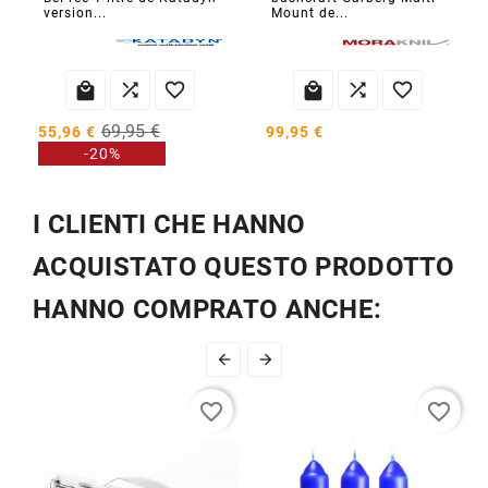
version...
Mount de...






69,95 €
99,95 €
55,96 €
-20%
I CLIENTI CHE HANNO
ACQUISTATO QUESTO PRODOTTO
HANNO COMPRATO ANCHE:


favorite_border
favorite_border