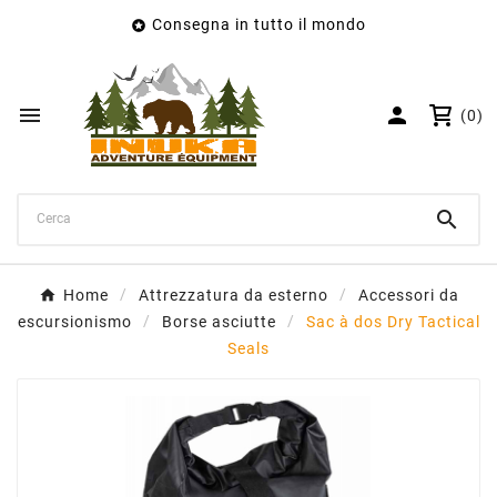
Consegna in tutto il mondo

×
Crea lista dei desideri
Nome lista dei desideri


(0)
Annulla
Crea lista dei desideri

Home
Attrezzatura da esterno
Accessori da
escursionismo
Borse asciutte
Sac à dos Dry Tactical
Seals