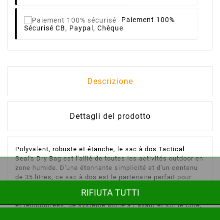
Paiement 100%
Sécurisé
CB, Paypal, Chèque
Descrizione
Dettagli del prodotto
Polyvalent, robuste et étanche, le sac à dos Tactical
Seal's Dry Bag est l'allié de toutes les activités outdoor en
zone humide. D'une étonnante simplicité et d'un contenu
de 35 litres, ce sac à dos est le partenaire parfait pour
résister aux intempéries. Ce sac à dos fourre-tout
RIFIUTA TUTTI
imperméable, est doté de 2 bretelles de portage réglables
et rembourrées, de système Molle à l´avant et sur le côté,
ainsi que deux sangles de compression sur chaque côté.