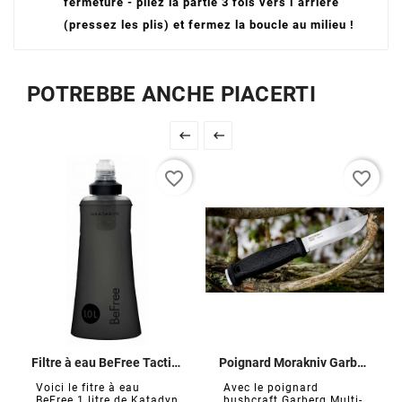
fermeture - pliez la partie 3 fois vers l`arrière
(pressez les plis) et fermez la boucle au milieu !
POTREBBE ANCHE PIACERTI


favorite_border
favorite_border
Filtre à eau BeFree Tactical 1,0 L
Poignard Morakniv Garberg
Voici le fitre à eau
Avec le poignard
BeFree 1 litre de Katadyn
bushcraft Garberg Multi-