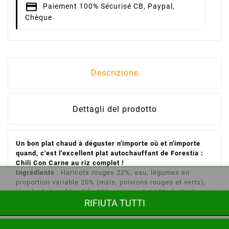
Paiement 100% Sécurisé
CB, Paypal,
Chèque
Descrizione
Dettagli del prodotto
Un bon plat chaud à déguster n'importe où et n'importe
quand, c'est l'excellent plat autochauffant de Forestia :
Chili Con Carne au riz complet !
Ingrédients
: Haricots rouges 22%, eau, légumes en
proportion variable 20% (maïs, poivrons rouges et verts),
viande de bœuf hachée 16%, riz complet 13%, huile de
RIFIUTA TUTTI
tournesol, sel, amidon de maïs, mélange d'épices (épices,
extrait de levure, oignon, ail, chou vert et champignon),
beurre (contient du lait), maltodextrine et pâte de tomate.