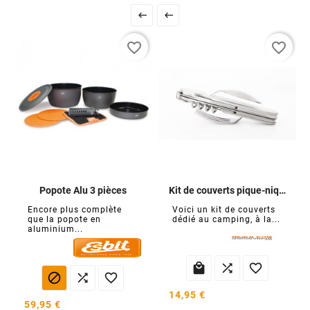


favorite_border
favorite_border
Popote Alu 3 pièces
Kit de couverts pique-nique
Encore plus complète
Voici un kit de couverts
que la popote en
dédié au camping, à la...
aluminium...






14,95 €
59,95 €