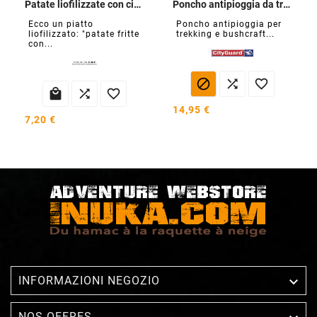
Patate liofilizzate con cipolle
Poncho antipioggia da trekking
Ecco un piatto
Poncho antipioggia per
liofilizzato: "patate fritte
trekking e bushcraft...
con...






14,95 €
7,20 €

INFORMAZIONI NEGOZIO
NOS OFFRES