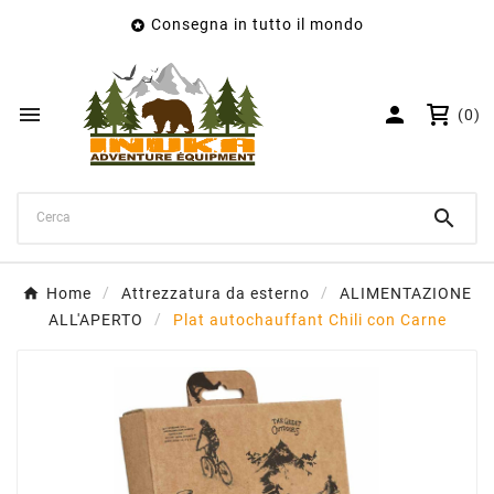
Consegna in tutto il mondo

×
Crea lista dei desideri
Nome lista dei desideri


(0)
Annulla
Crea lista dei desideri

Home
Attrezzatura da esterno
ALIMENTAZIONE
ALL'APERTO
Plat autochauffant Chili con Carne