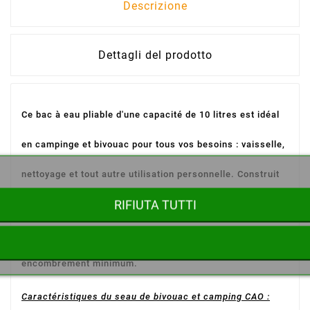
Descrizione
Dettagli del prodotto
Ce bac à eau pliable d'une capacité de 10 litres est idéal
en campinge et bivouac pour tous vos besoins : vaisselle,
nettoyage et tout autre utilisation personnelle. Construit
RIFIUTA TUTTI
en PVC léger et durable, ce seau de camping se replie et
se range dans son sac de transport pour un
encombrement minimum.
Caractéristiques du seau de bivouac et camping CAO :