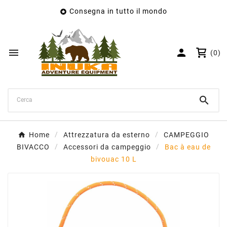
Consegna in tutto il mondo

×
Crea lista dei desideri
Nome lista dei desideri


(0)
Annulla
Crea lista dei desideri

Home
Attrezzatura da esterno
CAMPEGGIO
BIVACCO
Accessori da campeggio
Bac à eau de
bivouac 10 L