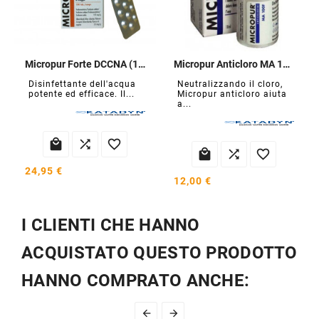
Micropur Forte DCCNA (100 compresse)
Micropur Anticloro MA 100F
Disinfettante dell'acqua
Neutralizzando il cloro,
potente ed efficace. Il...
Micropur anticloro aiuta
a...






24,95 €
12,00 €
I CLIENTI CHE HANNO
ACQUISTATO QUESTO PRODOTTO
HANNO COMPRATO ANCHE:

