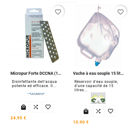
favorite_border
favorite_border
Micropur Forte DCCNA (100 compresse)
Vache à eau souple 15 litres
Disinfettante dell'acqua
Réservoir d'eau souple,
potente ed efficace. Il...
d'une capacité de 15
litres...






24,95 €
10,90 €