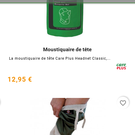
Moustiquaire de tête




La moustiquaire de tête Care Plus Headnet Classic,...
12,95 €
favorite_border