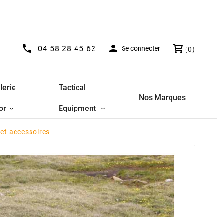


04 58 28 45 62
Se connecter
(0)
lerie
Tactical
Nos Marques
or
Equipment
et accessoires