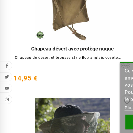
Chapeau désert avec protège nuque




Chapeau de désert et brousse style Bob anglais coyote...
Ce 
Cr
14,95 €
amé
vos
Nom de
Pou
le 
favorite_border
Plu