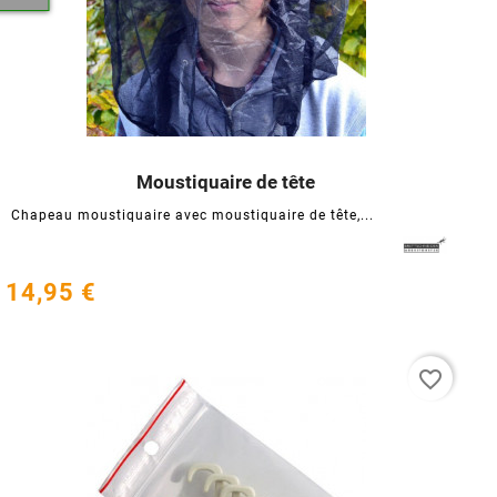
Moustiquaire de tête




Chapeau moustiquaire avec moustiquaire de tête,...
14,95 €
favorite_border