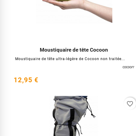
Moustiquaire de tête Cocoon




Moustiquaire de tête ultra-légère de Cocoon non traitée...
12,95 €
favorite_border