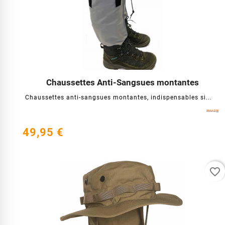
Chaussettes Anti-Sangsues montantes




Chaussettes anti-sangsues montantes, indispensables si...
49,95 €
favorite_border