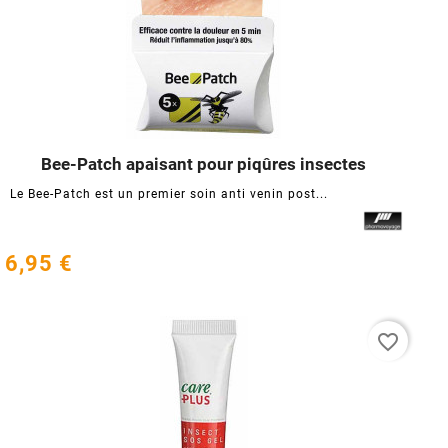
Bee-Patch apaisant pour piqûres insectes




Le Bee-Patch est un premier soin anti venin post...
6,95 €
favorite_border