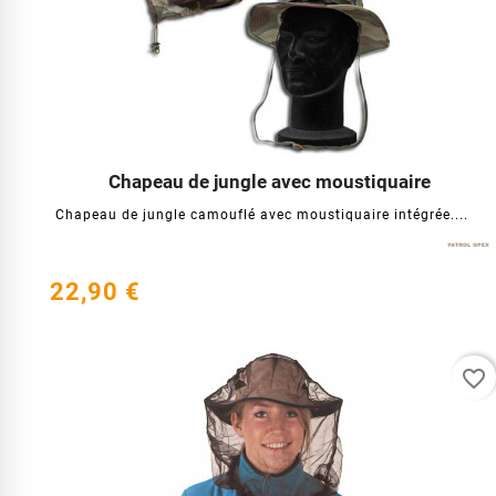
Chapeau de jungle avec moustiquaire




Chapeau de jungle camouflé avec moustiquaire intégrée....
22,90 €
favorite_border