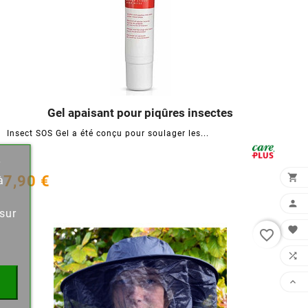
Gel apaisant pour piqûres insectes




Insect SOS Gel a été conçu pour soulager les...
r
×

7,90 €
à

sur

favorite_border

