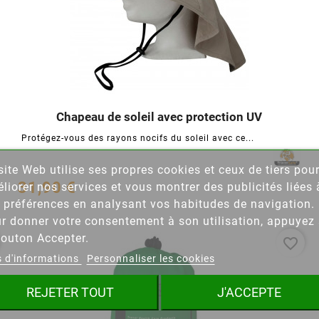
Chapeau de soleil avec protection UV




Protégez-vous des rayons nocifs du soleil avec ce...
site Web utilise ses propres cookies et ceux de tiers pou
éer une liste d'envies
31,90 €
liorer nos services et vous montrer des publicités liées 
 préférences en analysant vos habitudes de navigation.
 la liste d'envies
r donner votre consentement à son utilisation, appuyez 
bouton Accepter.
favorite_border
s d'informations
Personnaliser les cookies
Annuler
Créer une liste d'envies
REJETER TOUT
J'ACCEPTE