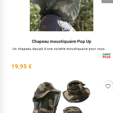
Chapeau moustiquaire Pop Up




Un chapeau équipé d'une voilette moustiquaire pour vous...
19,95 €
favorite_border