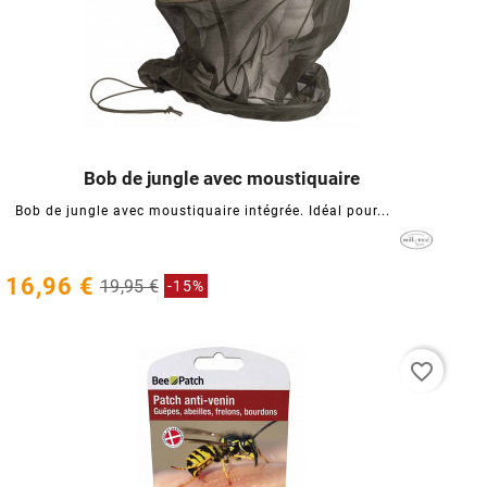
Bob de jungle avec moustiquaire




Bob de jungle avec moustiquaire intégrée. Idéal pour...
16,96 €
19,95 €
-15%
favorite_border