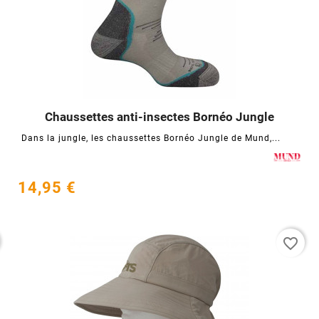
Chaussettes anti-insectes Bornéo Jungle




Dans la jungle, les chaussettes Bornéo Jungle de Mund,...
14,95 €
favorite_border