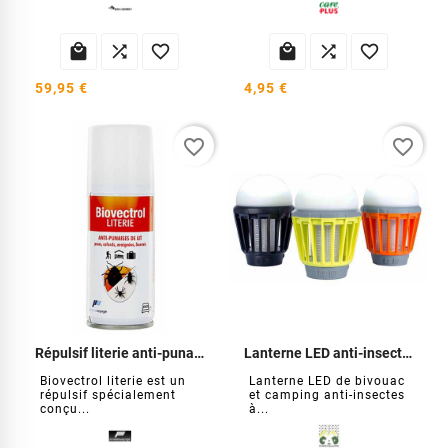






59,95 €
4,95 €
favorite_border
favorite_border
Répulsif literie anti-punaises
Lanterne LED anti-insectes
Biovectrol literie est un
Lanterne LED de bivouac
répulsif spécialement
et camping anti-insectes
conçu...
à...