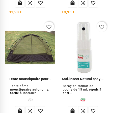






31,90 €
19,95 €
favorite_border
favorite_border
Tente moustiquaire pour lit de camp
Anti-insect Natural spay 15 ml
Tente dôme
Spray en format de
moustiquaire autonome,
poche de 15 ml, répulsif
facile à installer...
anti...





