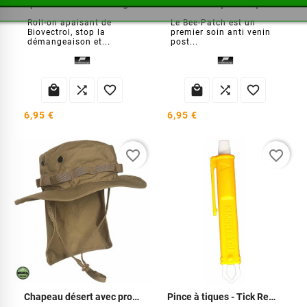
Apaisant insectes & végétaux
Bee-Patch apaisant pour piqûres insectes
Roll-on apaisant de
Le Bee-Patch est un
Biovectrol, stop la
premier soin anti venin
démangeaison et...
post...






6,95 €
6,95 €
favorite_border
favorite_border
Chapeau désert avec protège nuque
Pince à tiques - Tick Remover