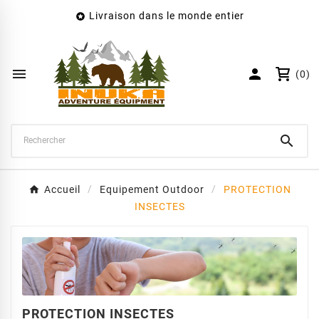
Livraison dans le monde entier

×
Créer une liste d'envies
Nom de la liste d'envies


(0)
Annuler
Créer une liste d'envies

Accueil
Equipement Outdoor
PROTECTION
INSECTES
PROTECTION INSECTES