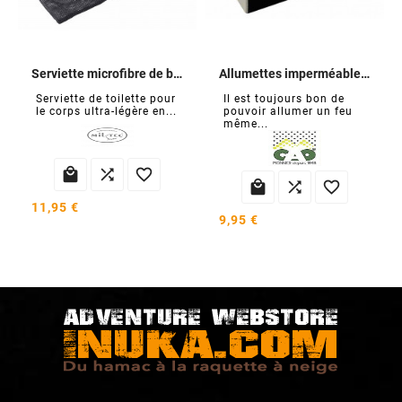
Serviette microfibre de bivouac
Allumettes imperméables de survie
Serviette de toilette pour
Il est toujours bon de
le corps ultra-légère en...
pouvoir allumer un feu
même...






11,95 €
9,95 €