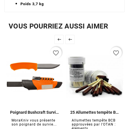
Poids 3,7 kg
VOUS POURRIEZ AUSSI AIMER


favorite_border
favorite_border
Poignard Bushcraft Survival
25 Allumettes tempête BCB
MoraKniv vous présente
Allumettes tempête BCB
son poignard de survie...
approuvées par l'OTAN :
éléments...