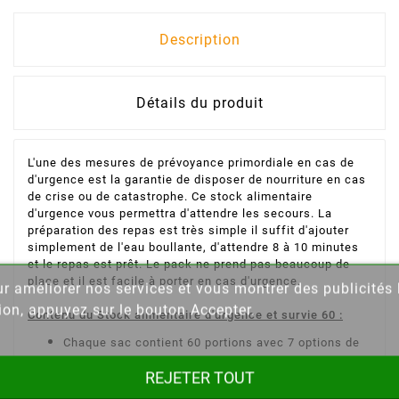
Description
Détails du produit
L'une des mesures de prévoyance primordiale en cas de
d'urgence est la garantie de disposer de nourriture en cas
de crise ou de catastrophe. Ce stock alimentaire
d'urgence vous permettra d'attendre les secours. La
préparation des repas est très simple il suffit d'ajouter
simplement de l'eau boullante, d'attendre 8 à 10 minutes
et le repas est prêt. Le pack ne prend pas beaucoup de
place et il est facile à porter en cas d'urgence.
our améliorer nos services et vous montrer des publicité
ion, appuyez sur le bouton Accepter.
Contenu du Stock alimentaire d'urgence et survie 60 :
Chaque sac contient 60 portions avec 7 options de
repas différentes au choix.
REJETER TOUT
2 sachets de granola croquant (8 portions au total)