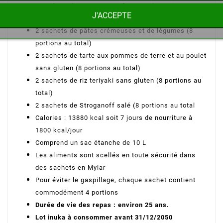
2 sachets de macaroni au fromage (8 portions au
J'ACCEPTE
total)
2 sachets de pâtes crémeuses et de légumes (8
portions au total)
2 sachets de tarte aux pommes de terre et au poulet
sans gluten (8 portions au total)
2 sachets de riz teriyaki sans gluten (8 portions au
total)
2 sachets de Stroganoff salé (8 portions au total
Calories : 13880 kcal soit 7 jours de nourriture à
1800 kcal/jour
Comprend un sac étanche de 10 L
Les aliments sont scellés en toute sécurité dans
des sachets en Mylar
Pour éviter le gaspillage, chaque sachet contient
commodément 4 portions
Durée de vie des repas : environ 25 ans.
Lot inuka à consommer avant 31/12/2050