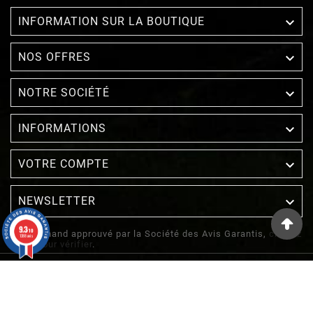

INFORMATION SUR LA BOUTIQUE

NOS OFFRES

NOTRE SOCIÉTÉ

INFORMATIONS

VOTRE COMPTE
NEWSLETTER

9.3
/10
Marchand approuvé par la Société des Avis Garantis,
cliquez
1388 avis
ici pour vérifier
.
© 2022 - Inuka - Site Réalisé Par Etowline