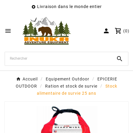
Livraison dans le monde entier

×
Créer une liste d'envies
Nom de la liste d'envies


(0)
Annuler
Créer une liste d'envies

Accueil
Equipement Outdoor
EPICERIE
OUTDOOR
Ration et stock de survie
Stock
alimentaire de survie 25 ans