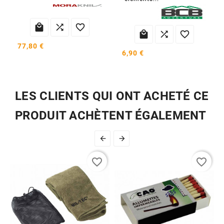






77,80 €
6,90 €
LES CLIENTS QUI ONT ACHETÉ CE
PRODUIT ACHÈTENT ÉGALEMENT


favorite_border
favorite_border