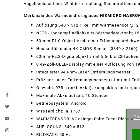
Vogelbeobachtung, Wildtierforschung, Seenotrettung u
Merkmale des Wärmebildfernglases
HIKMICRO HABROK
Auflösung 640 × 512 Pixel, mit Wärmesensor @12
NETD-Hochempfindlichkeits-Wärmedetektor lt; 15 m
50-mm-F1.0-Objektiv mit einer Erfassungsreichwei
Hochauflösender 4K-CMOS-Sensor (3840 × 2160)
60-mm-F2.2-Digitalobjektiv mit 5,5- bis 22-fachem
0,49-Zoll-OLED-Display mit einer Auflösung von 1
Integrierter 940-nm-Laser Entfernungsmesser
Präziser Laser-Entfernungsmesser (±1 m) mit En
Gewicht: 975 g (inkl. Akku), kompaktes und ergo
Maximale Akkulaufzeit: 10 Stunden
Betriebssystem: Android
Wu
Wasserdicht: ja, IP67
Co
WÄRMESENSOR: VOx Ungekühlte Focal Plane Arra
Name 
AUFLÖSUNG: 640 × 512
BILDRATE: 50 Hz