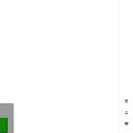
×


