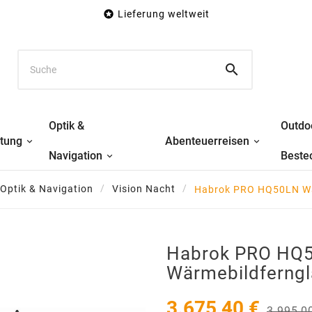

Lieferung weltweit

Optik &
Outdo
stung
Abenteuerreisen
Navigation
Beste
Optik & Navigation
Vision Nacht
Habrok PRO HQ50LN Wä
Habrok PRO HQ
Wärmebildferngl
3.675,40 €
3.995,0