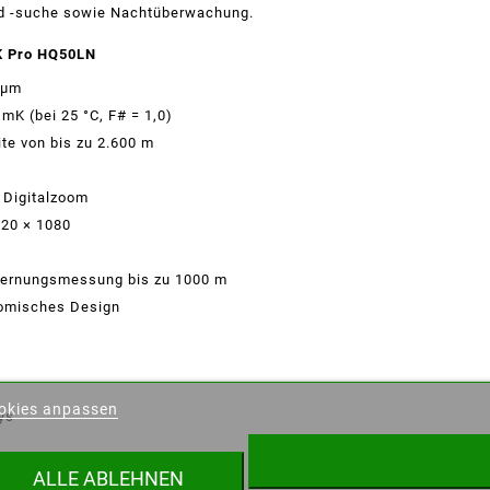
nd -suche sowie Nachtüberwachung.
 Pro HQ50LN
 μm
K (bei 25 °C, F# = 1,0)
te von bis zu 2.600 m
 Digitalzoom
920 × 1080
tfernungsmessung bis zu 1000 m
nomisches Design
nschliste erstellen
okies anpassen
ys
der Wunschliste
ALLE ABLEHNEN