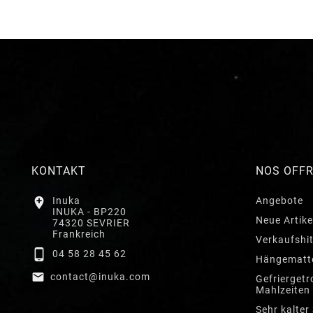
KONTAKT
NOS OFF

Inuka
Angebote
INUKA - BP220
Neue Artike
74320 SEVRIER
Frankreich
Verkaufshi

04 58 28 45 62
Hängematt

contact@inuka.com
Gefriergetr
Mahlzeiten
Sehr kalter