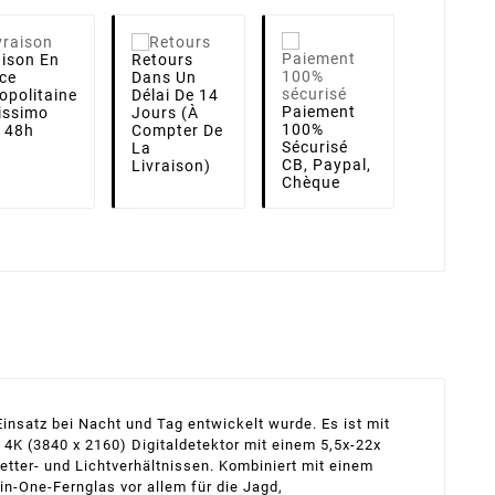
aison
En
Retours
ce
Dans Un
opolitaine
Délai De 14
Paiement
lissimo
Jours (à
100%
i 48h
Compter De
Sécurisé
La
CB, Paypal,
Livraison)
Chèque
Einsatz bei Nacht und Tag entwickelt wurde. Es ist mit
4K (3840 x 2160) Digitaldetektor mit einem 5,5x-22x
etter- und Lichtverhältnissen. Kombiniert mit einem
n-One-Fernglas vor allem für die Jagd,