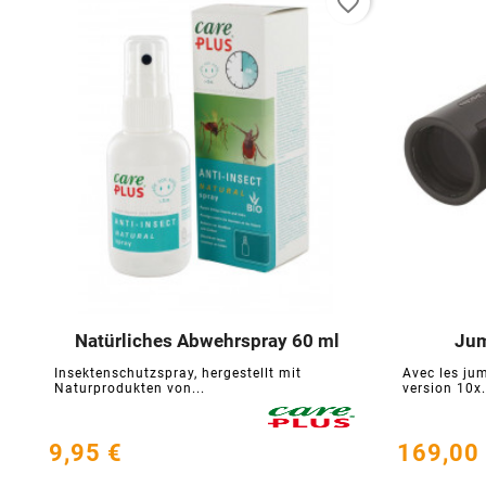
favorite_border
Natürliches Abwehrspray 60 ml
Jum





Insektenschutzspray, hergestellt mit
Avec les jum
Naturprodukten von...
version 10x.
9,95 €
169,00