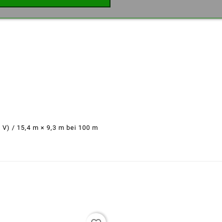
Abbrechen
Wunschliste erstellen
× V) / 15,4 m × 9,3 m bei 100 m