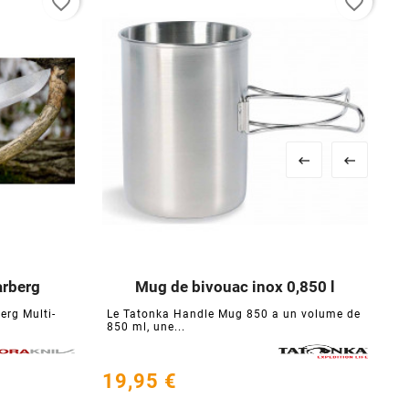
favorite_border
favorite_border


arberg
Mug de bivouac inox 0,850 l





erg Multi-
Le Tatonka Handle Mug 850 a un volume de
D
850 ml, une...
R
19,95 €
9