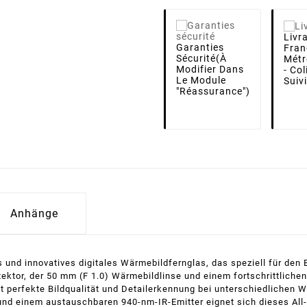
Livr
Garanties
Fran
Sécurité
(à
Métr
Modifier Dans
- Co
Le Module
Suiv
"Réassurance")
Anhänge
s und innovatives digitales Wärmebildfernglas, das speziell für den 
or, der 50 mm (F 1.0) Wärmebildlinse und einem fortschrittlichen 
 perfekte Bildqualität und Detailerkennung bei unterschiedlichen W
d einem austauschbaren 940-nm-IR-Emitter eignet sich dieses All-i