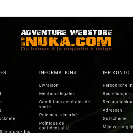
RES
INFORMATIONS
IHR KONTO
Livraison
Persönliche I
l
Mentions légales
Bestellungen
ts
Conditions générales de
Rechnungskor
vente
e
Adressen
Paiement sécurisé
ocknete
Gutscheine
Politique de
Mijn verlanglij
confidentialité
 Schlafsack bis