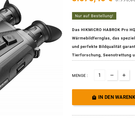
Nur auf Bestellung!
Das HIKMICRO HABROK Pro HQ50L
Wärmebildfernglas, das speziel
und perfekte Bildqualität gara
Tierforschung, Seenotrettung u
MENGE :
IN DEN WAREN
