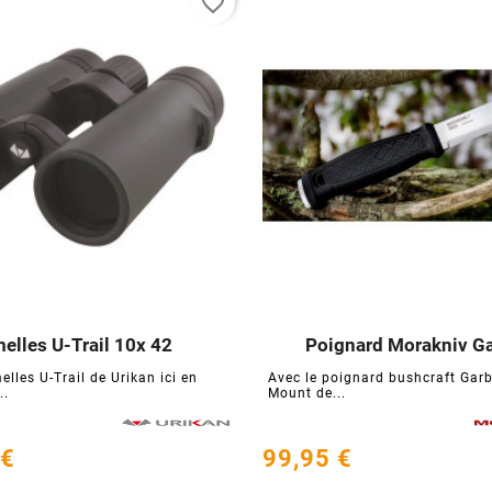
favorite_border
elles U-Trail 10x 42
Poignard Morakniv G






elles U-Trail de Urikan ici en
Avec le poignard bushcraft Garb
..
Mount de...
 €
99,95 €