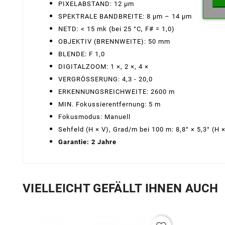
PIXELABSTAND: 12 μm
SPEKTRALE BANDBREITE: 8 μm – 14 μm
NETD: < 15 mk (bei 25 °C, F# = 1,0)
OBJEKTIV (BRENNWEITE): 50 mm
BLENDE: F 1,0
DIGITALZOOM: 1 ×, 2 ×, 4 ×
VERGRÖSSERUNG: 4,3 - 20,0
ERKENNUNGSREICHWEITE: 2600 m
MIN. Fokussierentfernung: 5 m
Fokusmodus: Manuell
Sehfeld (H × V), Grad/m bei 100 m: 8,8° × 5,3° (H 
Garantie: 2 Jahre
VIELLEICHT GEFÄLLT IHNEN AUCH