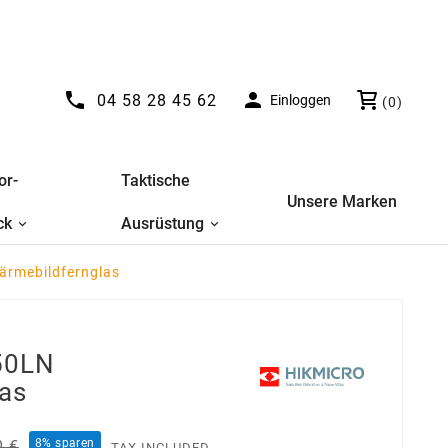


04 58 28 45 62
Einloggen
(0)
or-
Taktische
Unsere Marken
ck
Ausrüstung
rmebildfernglas
50LN
as
8% sparen
0 €
TAX INCLUDED