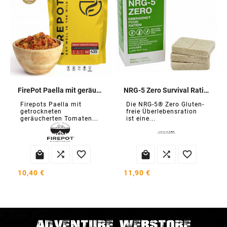
FirePot Paella mit geräucherten Tomaten
NRG-5 Zero Survival Ration
Firepots Paella mit
Die NRG-5® Zero Gluten-
getrockneten
freie Überlebensration
geräucherten Tomaten...
ist eine...






10,40 €
11,90 €