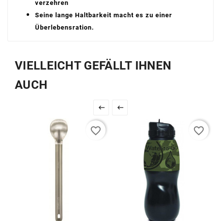
verzehren
Seine lange Haltbarkeit macht es zu einer
Überlebensration.
VIELLEICHT GEFÄLLT IHNEN
AUCH


favorite_border
favorite_border