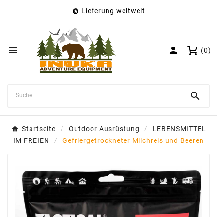
Lieferung weltweit

×
Wunschliste erstellen
Name der Wunschliste


(0)
Abbrechen
Wunschliste erstellen

Startseite
Outdoor Ausrüstung
LEBENSMITTEL
IM FREIEN
Gefriergetrockneter Milchreis und Beeren