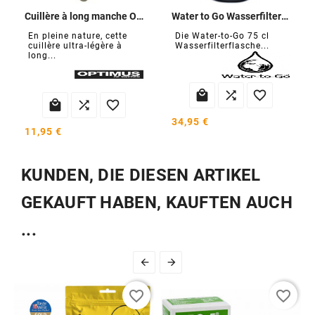
Cuillère à long manche Optimus
Water to Go Wasserfilterflasche
En pleine nature, cette
Die Water-to-Go 75 cl
cuillère ultra-légère à
Wasserfilterflasche...
long...






34,95 €
11,95 €
KUNDEN, DIE DIESEN ARTIKEL
GEKAUFT HABEN, KAUFTEN AUCH
...


favorite_border
favorite_border