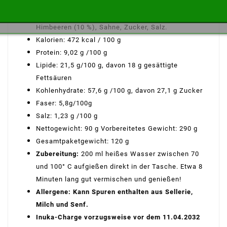
Zutaten
natürlich, ohne Zusatz von Zusatz- oder
Konservierungsstoffen: Reis (72 %), Milch,
Himbeeren (10 %), Sahne, Zucker, Salz.
Kalorien: 472 kcal / 100 g
Protein: 9,02 g /100 g
Lipide: 21,5 g/100 g, davon 18 g gesättigte
Fettsäuren
Kohlenhydrate: 57,6 g /100 g, davon 27,1 g Zucker
Faser: 5,8g/100g
Salz: 1,23 g /100 g
Nettogewicht: 90 g Vorbereitetes Gewicht: 290 g
Gesamtpaketgewicht: 120 g
Zubereitung:
200 ml heißes Wasser zwischen 70
und 100° C aufgießen direkt in der Tasche. Etwa 8
Minuten lang gut vermischen und genießen!
Allergene:
Kann Spuren enthalten aus Sellerie,
Milch und Senf.
Inuka-Charge vorzugsweise vor dem 11.04.2032