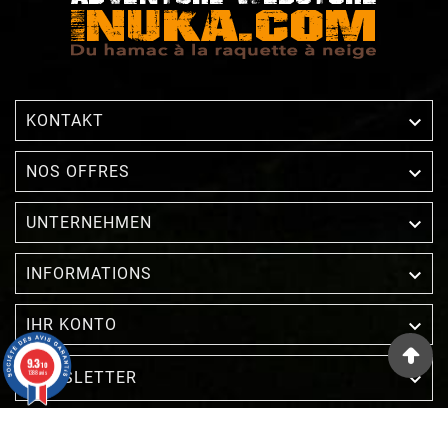

KONTAKT

NOS OFFRES

UNTERNEHMEN

INFORMATIONS

IHR KONTO
9.3
/10
1388 avis
NEWSLETTER

Händler zugelassen von Gesellschaft für Garantierte
Bewertungen,
Klicken Sie hier
.